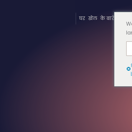
घर
खेल
के बारे में
सामा
We
la