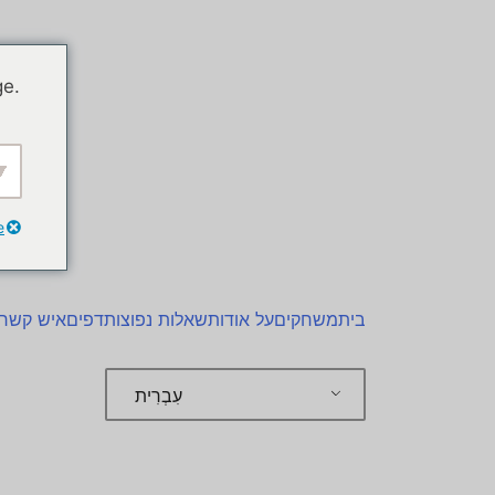
ge.
e
בית
משחקים
על אודות
שאלות נפוצות
דפים
איש קשר
עִבְרִית