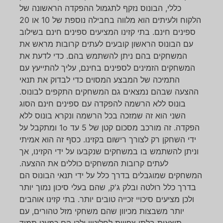
כללי, הבונוס נזקף לתגמול ההפקדה הראשונה של
הלקוח ולעיתים הוא מלווה בחבילה נוספת של 10 או 20
ספינים חינם. בתי קזינו המציעים ספינים חינם בשילוב
עם הבונוס הראשון קובעים לעתים קרובות מראש את
המשחקים בהם ניתן להשתמש בהם. כדי לדעת את
המשחקים הזמינים לספינים בחינם, עליך להתייעץ עם
התמיכה של המבצע המסוים כדי לבדוק את תנאי
ההצעה שבהם נמצאים גם המשחקים התקפים לבונוס.
בונוס ללא הרשמה להפקדה עם ספינים חינם הסוג
השני הוא זה שמזכה בכל הרשמה ונקרא בונוס ללא
הפקדה. זה מורכב מסכום קטן של 5 עד 1o ומתקבל על
ידי השחקן רק לצורך רישום בקזינו. כסף זה הוא אמיתי
וניתן להשתמש בו במשחקים שנקבעו על ידי הקזינו, אך
לעתים קרובות המשחקים כוללים את ההצעה.
המשחקים שמוגבלים בדרך כלל על ידי תנאי הבונוס הם
בדרך כלל רולטה ובלק ג'ק, שהם בעלי סיכון נמוך יותר
ולכן מציעים סיכויי זכייה טובים יותר. בתי קזינו אוהבים
יותר משבצות מכיוון שהם משחקי מזל טהורים, עם
תוצאות בלתי צפויות לחלוטין ולכן הם כמעט תמיד