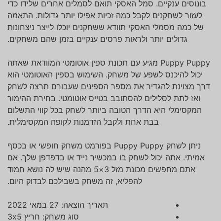
בונוסים ענקיים. סמל האסקי תואם לסמלים אחרים שלידו כדי
לעזור לשחקנים לקבל כמה זכיות אפילו יותר גדולות. התאמה
של כמה מסמלי האסקי תוודא ששחקנים יוכלו לייצר ניצחונות
גדולים יותר ולראות פרסים ענקיים בזמן שהם משחקים.
Puppy Puppy מגיע עם תכונת ספין אוטומטי המוודאת שאתה
יכול להיכנס לשפע של משחק. השימוש בספין האוטומטי הוא
דרך מצוינת להגדיר את מספר הספינים שעבורם תרצה לשחק
ואז לתת לסלילים להסתובב בטייס אוטומטי. בחירת ההימור
המקסימלי היא הדרך הטובה ביותר לשחק בכל קווי התשלום
בבת אחת ולקבל הזדמנות לקופה המקסימלית.
ניתן לשחק Puppy Puppy בפורמט משחק חופשי או בכסף
אמיתי. אתה יכול לשחק בו במכשיר נייד או בדפדפן שלך. אם
אתם מחפשים מכונת מזל 3×5 מהנה שיש לה נושא חמוד
להפליא, זה משחק בשבילכם לבדוק היום.
תאריך הוצאה:
27 במאי 2022
סוג משחק:
חריץ 3x5