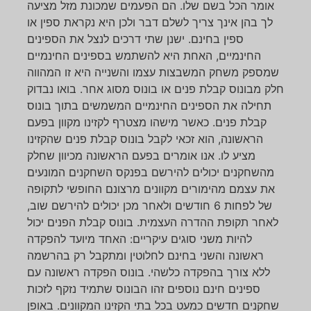
אומר הכל בשם שלו. הם הפעמים שמכונת מזל מציעה
לך בהן אינך צריך לשלם דבר ולכן היא נקראת ספין או
ספין בחינם. ישנן שתי דרכים לנצל את הספינים
החינמיים, האחת היא להשתמש בספינים החינמיים
שמספק משחק המשבצות עצמו והשנייה היא זו המהווה
חלק מבונוס קבלת פנים או בונוס מסוג אחר. בואו נבדוק
תחילה את הספינים החינמיים המשמשים בתוך בונוס
קבלת פנים. כאשר מישהו מצטרף לקזינו מקוון בפעם
הראשונה, הוא זכאי לקבל בונוס קבלת פנים שהקזינו
מציע לו. אנו אומרים בפעם הראשונה מכיוון שחלק
מהשחקנים יכולים להירשם בפנקס השחקנים המונעים
את עצמם מהימורים מקוונים מרצונם החופשי לתקופה
של לפחות 6 חודשים ולאחר מכן יכולים להירשם שוב,
לאחר תקופת ההדרה העצמית. בונוס קבלת הפנים יכול
להיות משני סוגים עיקריים: האחד מיועד להפקדה
ראשונה והשני בחינם לחלוטין ומתקבל רק בהרשמה
ללא צורך בהפקדה כלשהי. בונוס הפקדה ראשונה עם
ספינים חינם נוספים זהו הבונוס שתמיד נזקף לזכות
שחקנים חדשים כמעט בכל בתי הקזינו המקוונים. באופן