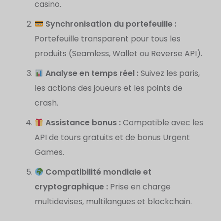
casino.
Synchronisation du portefeuille :
Portefeuille transparent pour tous les
produits (Seamless, Wallet ou Reverse API).
Analyse en temps réel :
Suivez les paris,
les actions des joueurs et les points de
crash.
Assistance bonus :
Compatible avec les
API de tours gratuits et de bonus Urgent
Games.
Compatibilité mondiale et
cryptographique :
Prise en charge
multidevises, multilangues et blockchain.