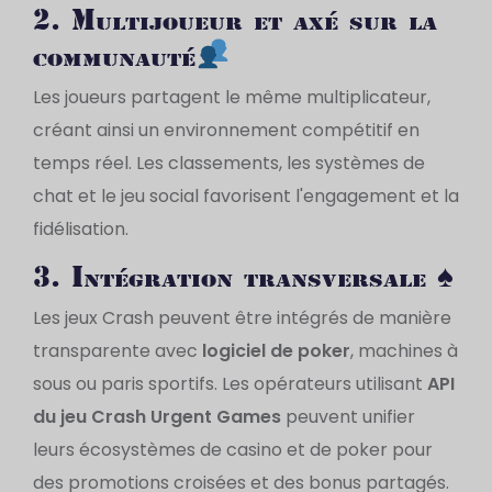
2. Multijoueur et axé sur la
communauté
Les joueurs partagent le même multiplicateur,
créant ainsi un environnement compétitif en
temps réel. Les classements, les systèmes de
chat et le jeu social favorisent l'engagement et la
fidélisation.
3. Intégration transversale ♠️
Les jeux Crash peuvent être intégrés de manière
transparente avec
logiciel de poker
, machines à
sous ou paris sportifs. Les opérateurs utilisant
API
du jeu Crash Urgent Games
peuvent unifier
leurs écosystèmes de casino et de poker pour
des promotions croisées et des bonus partagés.