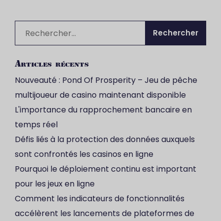
Rechercher :
Articles récents
Nouveauté : Pond Of Prosperity – Jeu de pêche
multijoueur de casino maintenant disponible
L'importance du rapprochement bancaire en
temps réel
Défis liés à la protection des données auxquels
sont confrontés les casinos en ligne
Pourquoi le déploiement continu est important
pour les jeux en ligne
Comment les indicateurs de fonctionnalités
accélèrent les lancements de plateformes de