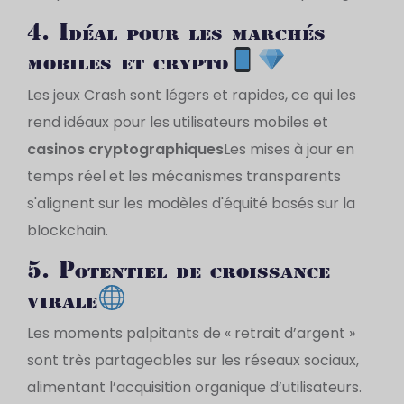
4. Idéal pour les marchés
mobiles et crypto
Les jeux Crash sont légers et rapides, ce qui les
rend idéaux pour les utilisateurs mobiles et
casinos cryptographiques
Les mises à jour en
temps réel et les mécanismes transparents
s'alignent sur les modèles d'équité basés sur la
blockchain.
5. Potentiel de croissance
virale
Les moments palpitants de « retrait d’argent »
sont très partageables sur les réseaux sociaux,
alimentant l’acquisition organique d’utilisateurs.