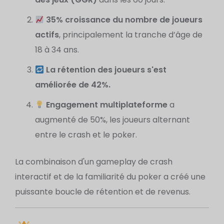
35% croissance du nombre de joueurs
actifs
, principalement la tranche d’âge de
18 à 34 ans.
La rétention des joueurs s'est
améliorée de 42%.
Engagement multiplateforme
a
augmenté de 50%, les joueurs alternant
entre le crash et le poker.
La combinaison d'un gameplay de crash
interactif et de la familiarité du poker a créé une
puissante boucle de rétention et de revenus.