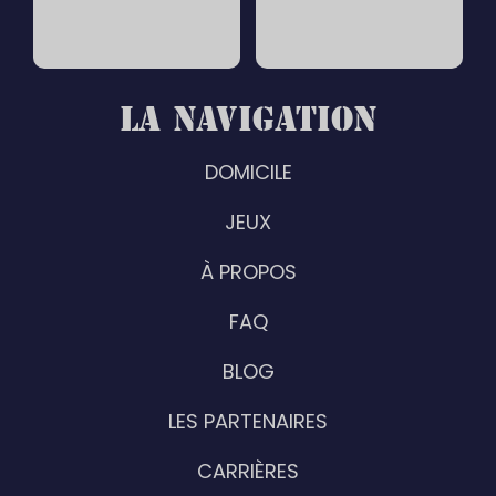
LA NAVIGATION
DOMICILE
JEUX
À PROPOS
FAQ
BLOG
LES PARTENAIRES
CARRIÈRES