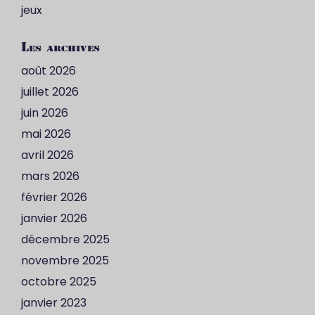
jeux
Les archives
août 2026
juillet 2026
juin 2026
mai 2026
avril 2026
mars 2026
février 2026
janvier 2026
décembre 2025
novembre 2025
octobre 2025
janvier 2023