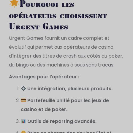
Pourquoi les
opérateurs choisissent
Urgent Games
Urgent Games fournit un cadre complet et
évolutif qui permet aux opérateurs de casino
d'intégrer des titres de crash aux côtés du poker,
du bingo ou des machines à sous sans tracas.
Avantages pour l'opérateur :
Une intégration, plusieurs produits.
Portefeuille unifié pour les jeux de
casino et de poker.
Outils de reporting avancés.