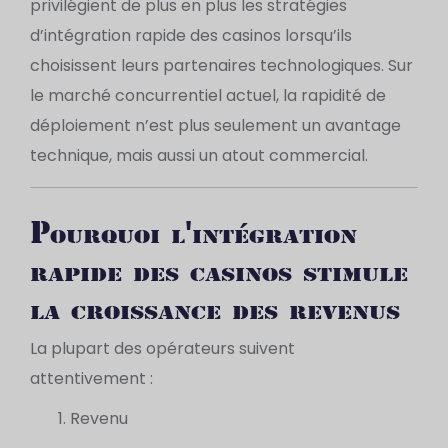
privilégient de plus en plus les stratégies
d’intégration rapide des casinos lorsqu’ils
choisissent leurs partenaires technologiques. Sur
le marché concurrentiel actuel, la rapidité de
déploiement n’est plus seulement un avantage
technique, mais aussi un atout commercial.
Pourquoi l'intégration
rapide des casinos stimule
la croissance des revenus
La plupart des opérateurs suivent
attentivement :
Revenu