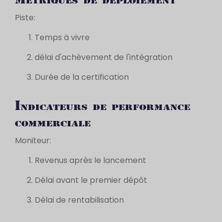
Piste:
Temps à vivre
délai d'achèvement de l'intégration
Durée de la certification
Indicateurs de performance
commerciale
Moniteur:
Revenus après le lancement
Délai avant le premier dépôt
Délai de rentabilisation