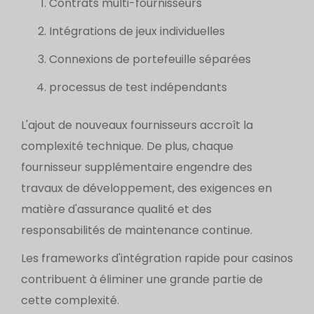
Contrats multi-fournisseurs
Intégrations de jeux individuelles
Connexions de portefeuille séparées
processus de test indépendants
L'ajout de nouveaux fournisseurs accroît la
complexité technique. De plus, chaque
fournisseur supplémentaire engendre des
travaux de développement, des exigences en
matière d'assurance qualité et des
responsabilités de maintenance continue.
Les frameworks d'intégration rapide pour casinos
contribuent à éliminer une grande partie de
cette complexité.