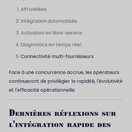
API unifiées
Intégration automatisée
Activation en libre-service
Diagnostics en temps réel
Connectivité multi-fournisseurs
Face à une concurrence accrue, les opérateurs
continueront de privilégier la rapidité, l'évolutivité
et l'efficacité opérationnelle.
Dernières réflexions sur
l'intégration rapide des