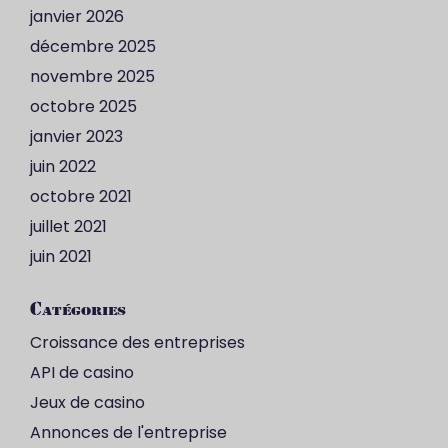
janvier 2026
décembre 2025
novembre 2025
octobre 2025
janvier 2023
juin 2022
octobre 2021
juillet 2021
juin 2021
Catégories
Croissance des entreprises
API de casino
Jeux de casino
Annonces de l'entreprise