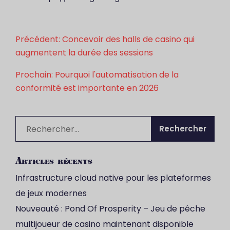
Navigation
Précédent:
Concevoir des halls de casino qui
augmentent la durée des sessions
de
Prochain:
Pourquoi l'automatisation de la
l’article
conformité est importante en 2026
Rechercher :
Articles récents
Infrastructure cloud native pour les plateformes
de jeux modernes
Nouveauté : Pond Of Prosperity – Jeu de pêche
multijoueur de casino maintenant disponible