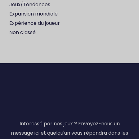
Jeux/Tendances
Expansion mondiale
Expérience du joueur
Non classé
Intéressé par nos jeux ? Envoyez-nous un
message ici et quelqu'un vous répondra dans les