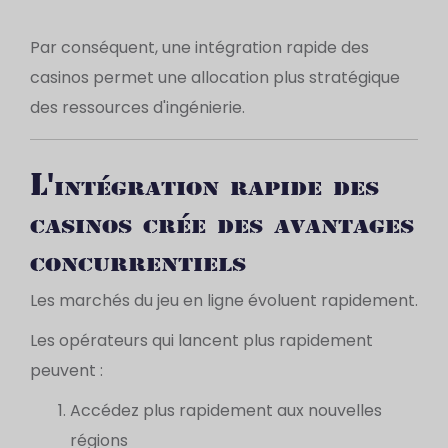
Par conséquent, une intégration rapide des
casinos permet une allocation plus stratégique
des ressources d'ingénierie.
L'intégration rapide des
casinos crée des avantages
concurrentiels
Les marchés du jeu en ligne évoluent rapidement.
Les opérateurs qui lancent plus rapidement
peuvent :
Accédez plus rapidement aux nouvelles
régions