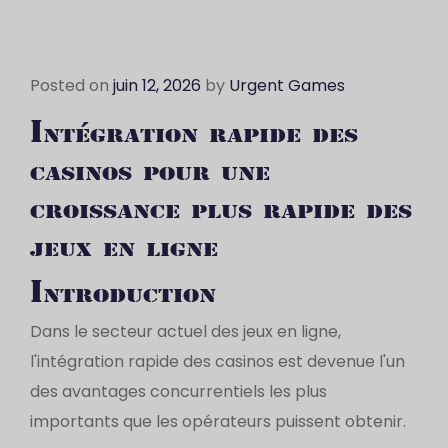
Posted on
juin 12, 2026
by
Urgent Games
Intégration rapide des
casinos pour une
croissance plus rapide des
jeux en ligne
Introduction
Dans le secteur actuel des jeux en ligne,
l'intégration rapide des casinos est devenue l'un
des avantages concurrentiels les plus
importants que les opérateurs puissent obtenir.