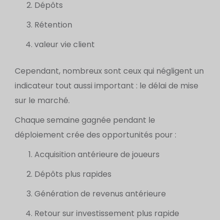
Dépôts
Rétention
valeur vie client
Cependant, nombreux sont ceux qui négligent un
indicateur tout aussi important : le délai de mise
sur le marché.
Chaque semaine gagnée pendant le
déploiement crée des opportunités pour :
Acquisition antérieure de joueurs
Dépôts plus rapides
Génération de revenus antérieure
Retour sur investissement plus rapide