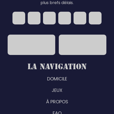
plus brefs délais.
LA NAVIGATION
DOMICILE
JEUX
À PROPOS
FAQ