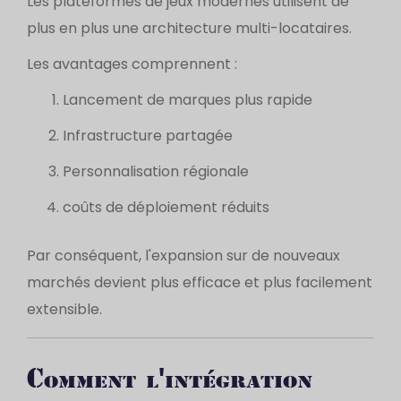
Les plateformes de jeux modernes utilisent de
plus en plus une architecture multi-locataires.
Les avantages comprennent :
Lancement de marques plus rapide
Infrastructure partagée
Personnalisation régionale
coûts de déploiement réduits
Par conséquent, l'expansion sur de nouveaux
marchés devient plus efficace et plus facilement
extensible.
Comment l'intégration