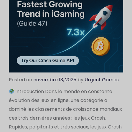
Posted on
novembre 13, 2025
by
Urgent Games
Introduction Dans le monde en constante
évolution des jeux en ligne, une catégorie a
dominé les classements de croissance mondiaux
ces trois dernières années : les jeux Crash.
Rapides, palpitants et très sociaux, les jeux Crash