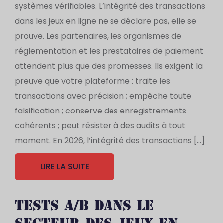
systèmes vérifiables. L’intégrité des transactions
dans les jeux en ligne ne se déclare pas, elle se
prouve. Les partenaires, les organismes de
réglementation et les prestataires de paiement
attendent plus que des promesses. Ils exigent la
preuve que votre plateforme : traite les
transactions avec précision ; empêche toute
falsification ; conserve des enregistrements
cohérents ; peut résister à des audits à tout
moment. En 2026, l’intégrité des transactions […]
LIRE LA SUITE
TESTS A/B DANS LE
SECTEUR DES JEUX EN