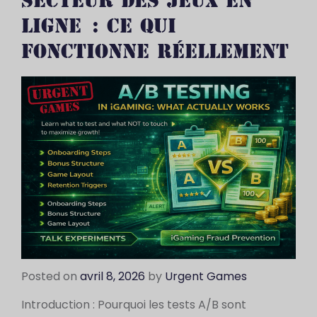
LIGNE : CE QUI
FONCTIONNE RÉELLEMENT
Posted on
avril 8, 2026
by
Urgent Games
Introduction : Pourquoi les tests A/B sont