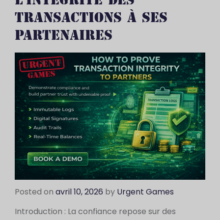
TRANSACTIONS À SES
PARTENAIRES
Posted on
avril 10, 2026
by
Urgent Games
Introduction : La confiance repose sur des