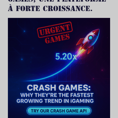
À FORTE CROISSANCE.