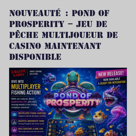
NOUVEAUTÉ : POND OF
PROSPERITY – JEU DE
PÊCHE MULTIJOUEUR DE
CASINO MAINTENANT
DISPONIBLE