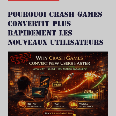
POURQUOI CRASH GAMES
CONVERTIT PLUS
RAPIDEMENT LES
NOUVEAUX UTILISATEURS