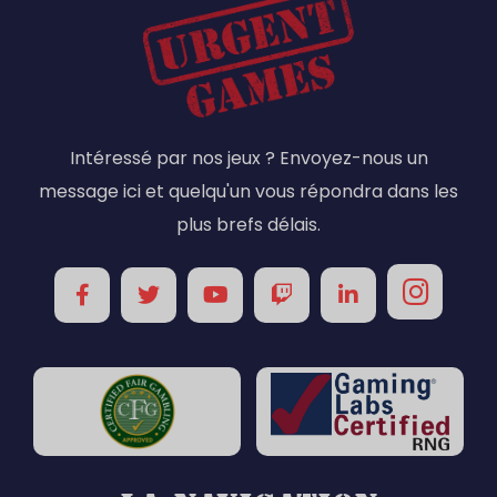
Intéressé par nos jeux ? Envoyez-nous un
message ici et quelqu'un vous répondra dans les
plus brefs délais.