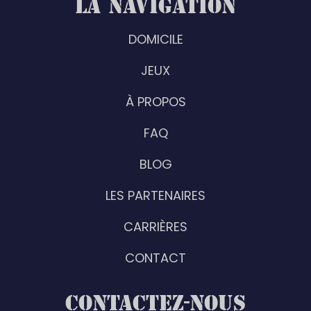
LA NAVIGATION
DOMICILE
JEUX
À PROPOS
FAQ
BLOG
LES PARTENAIRES
CARRIÈRES
CONTACT
CONTACTEZ-NOUS