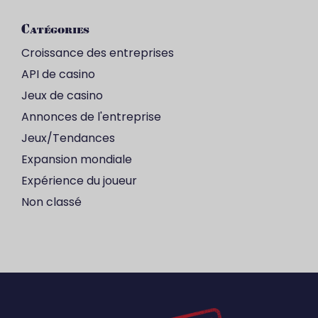
Catégories
Croissance des entreprises
API de casino
Jeux de casino
Annonces de l'entreprise
Jeux/Tendances
Expansion mondiale
Expérience du joueur
Non classé