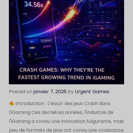
Posted on
janvier 7, 2026
by
Urgent Games
Introduction : L'essor des jeux Crash dans
l'iGaming Ces dernières années, l'industrie de
l'iGaming a connu une innovation fulgurante, mais
peu de formats de jeux ont connu une croissance