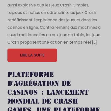
aussi explosive que les jeux Crash. Simples,
rapides et riches en adrénaline, les jeux Crash
redéfinissent l'expérience des joueurs dans les
casinos en ligne. Contrairement aux machines à
sous traditionnelles ou aux jeux de table, les jeux
Crash proposent une action en temps réel […]
LIRE LA SUITE
PLATEFORME
D'AGRÉGATION DE
CASINOS : LANCEMENT
MONDIAL DE CRASH
GAMES, UNE PLATEFORME