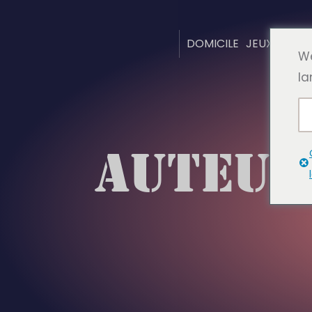
DOMICILE
JEUX
À PR
We
la
AUTEUR