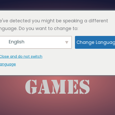
França
OPOS
FAQ
PAGES
CONTACT
've detected you might be speaking a different
nguage. Do you want to change to:
English
Change Langua
/AUTRICE 
Close and do not switch
language
GAMES