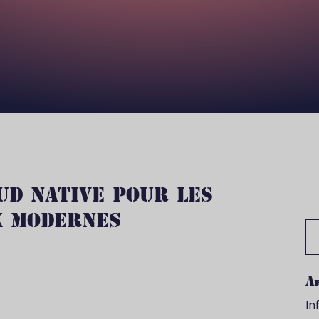
UD NATIVE POUR LES
X MODERNES
Re
Ar
In