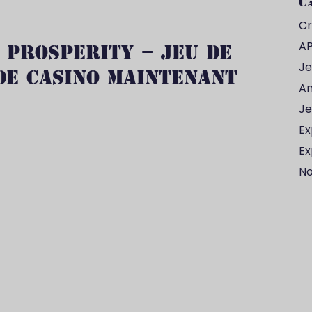
C
Cr
 PROSPERITY – JEU DE
AP
Je
DE CASINO MAINTENANT
An
Je
Ex
Ex
No