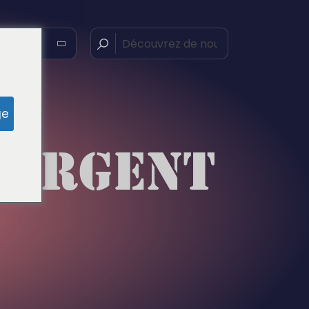
is
ge
:
URGENT