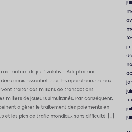
ju
ma
av
ma
fé
ja
d
n
nfrastructure de jeu évolutive. Adopter une
oc
 désormais essentiel pour les opérateurs de jeux
ja
vent traiter des millions de transactions
ju
s milliers de joueurs simultanés. Par conséquent,
oc
te peinent à gérer le traitement des paiements en
ju
 et les pics de trafic mondiaux sans difficulté. […]
ju