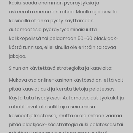
käsiä, saada enemmän pyöräytyksiä ja
riskeerata enemmän rahaa. Maalla sijaitsevilla
kasinoilla et ehkä pysty käyttämään
automaattisia pyöräytysominaisuutta
kolikkopelissä tai pelaamaan 50–60 blackjack-
kättä tunnissa, ellei sinulla ole erittäin taitavaa
jakajaa.
Sinun on käytettävä strategioita ja kaavioita:
Mukava osa online-kasinon käytössä on, että voit
pitää kaaviot auki ja kerätä tietoja pelatessasi.
Käytä tätä hyödyksesi. Automatisoidut työkalut ja
robotit eivät ole sallittuja useimmissa
kasinoohjelmistoissa, mutta ei ole mitään väärää
pitää blackjack-käsistrategia auki pelatessasi tai