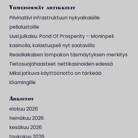
Viimeisimmät artikkelit
Pilvinatiivi infrastruktuuri nykyaikaisille
pelialustoille
Uusi julkaisu: Pond Of Prosperity – Moninpeli
kasinolla, kalastuspeli nyt saatavilla
Reaaliaikaisen lompakon täsmäytyksen merkitys
Tietosuojahaasteet nettikasinoiden edessä
Miksi jatkuva käyttöönotto on tärkeää
iGamingille
Arkistot
elokuu 2026
heinäkuu 2026
kesäkuu 2026
toukokuu 2026