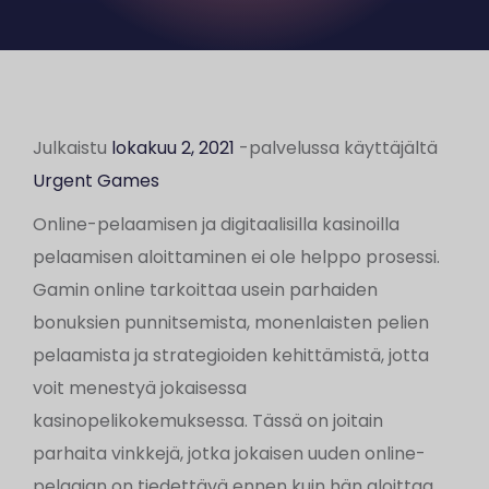
Julkaistu
lokakuu 2, 2021
-palvelussa
käyttäjältä
Urgent Games
Online-pelaamisen ja digitaalisilla kasinoilla
pelaamisen aloittaminen ei ole helppo prosessi.
Gamin online tarkoittaa usein parhaiden
bonuksien punnitsemista, monenlaisten pelien
pelaamista ja strategioiden kehittämistä, jotta
voit menestyä jokaisessa
kasinopelikokemuksessa. Tässä on joitain
parhaita vinkkejä, jotka jokaisen uuden online-
pelaajan on tiedettävä ennen kuin hän aloittaa