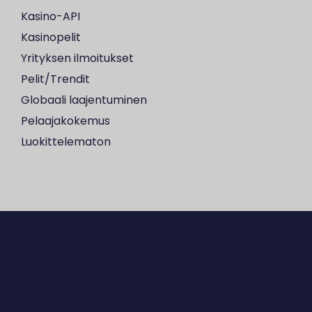
Kasino-API
Kasinopelit
Yrityksen ilmoitukset
Pelit/Trendit
Globaali laajentuminen
Pelaajakokemus
Luokittelematon