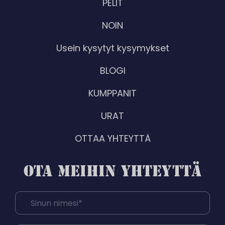
PELIT
NOIN
Usein kysytyt kysymykset
BLOGI
KUMPPANIT
URAT
OTTAA YHTEYTTÄ
OTA MEIHIN YHTEYTTÄ