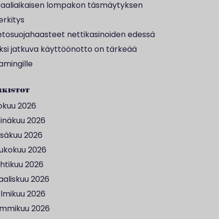
aaliaikaisen lompakon täsmäytyksen
rkitys
etosuojahaasteet nettikasinoiden edessä
ksi jatkuva käyttöönotto on tärkeää
amingille
rkistot
okuu 2026
inäkuu 2026
säkuu 2026
ukokuu 2026
htikuu 2026
aliskuu 2026
lmikuu 2026
mmikuu 2026