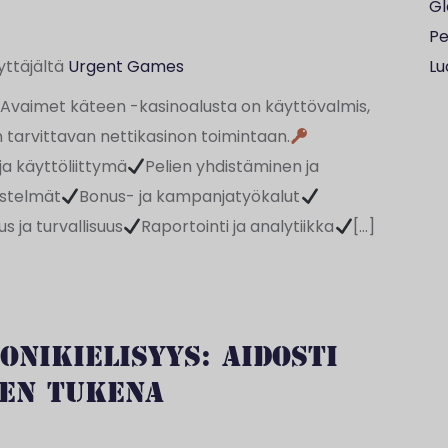
Gl
Pe
ttäjältä
Urgent Games
Lu
Avaimet käteen -kasinoalusta on käyttövalmis,
n tarvittavan nettikasinon toimintaan.
ja käyttöliittymä
Pelien yhdistäminen ja
estelmät
Bonus- ja kampanjatyökalut
 ja turvallisuus
Raportointi ja analytiikka
[…]
ONIKIELISYYS: AIDOSTI
DEN TUKENA