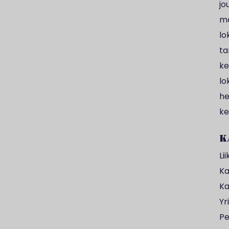
jo
ma
lo
ta
ke
lo
he
ke
K
Li
Ka
Ka
Yr
Pe