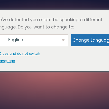
've detected you might be speaking a different
Suo
nguage. Do you want to change to:
MYKSET
SIVUT
OTTAA YHTEYTTÄ
English
Change Langua
ORIA:
KASI
Close and do not switch
language