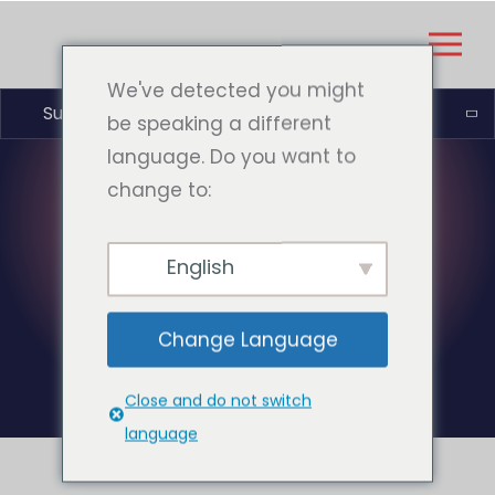
We've detected you might
Suomi
be speaking a different
language. Do you want to
change to:
KUUKAUSI:
English
KESÄKUU2026
Change Language
Close and do not switch
language