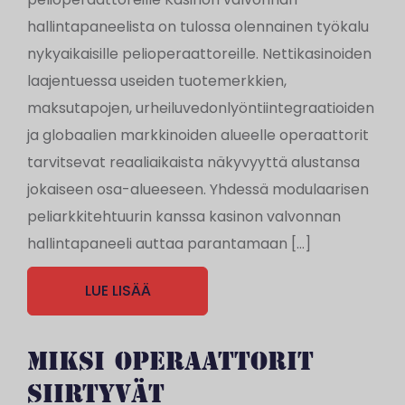
hallintapaneelista on tulossa olennainen työkalu
nykyaikaisille pelioperaattoreille. Nettikasinoiden
laajentuessa useiden tuotemerkkien,
maksutapojen, urheiluvedonlyöntiintegraatioiden
ja globaalien markkinoiden alueelle operaattorit
tarvitsevat reaaliaikaista näkyvyyttä alustansa
jokaiseen osa-alueeseen. Yhdessä modulaarisen
peliarkkitehtuurin kanssa kasinon valvonnan
hallintapaneeli auttaa parantamaan […]
LUE LISÄÄ
MIKSI OPERAATTORIT
SIIRTYVÄT