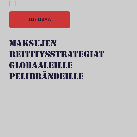
[…]
LUE LISÄÄ
MAKSUJEN
REITITYSSTRATEGIAT
GLOBAALEILLE
PELIBRÄNDEILLE