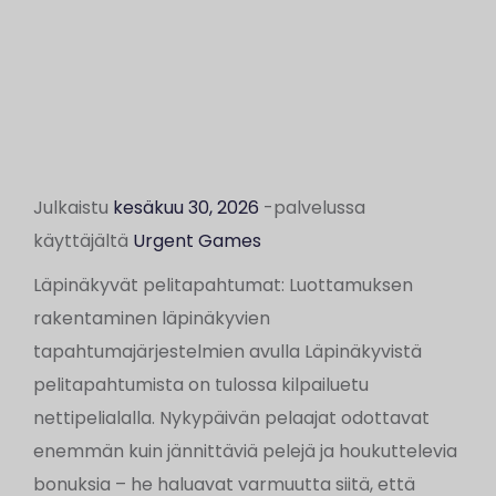
Julkaistu
kesäkuu 30, 2026
-palvelussa
käyttäjältä
Urgent Games
Läpinäkyvät pelitapahtumat: Luottamuksen
rakentaminen läpinäkyvien
tapahtumajärjestelmien avulla Läpinäkyvistä
pelitapahtumista on tulossa kilpailuetu
nettipelialalla. Nykypäivän pelaajat odottavat
enemmän kuin jännittäviä pelejä ja houkuttelevia
bonuksia – he haluavat varmuutta siitä, että