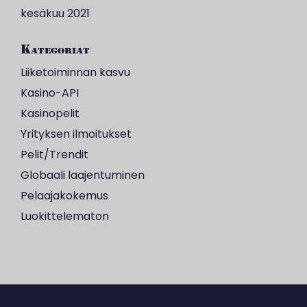
kesäkuu 2021
Kategoriat
Liiketoiminnan kasvu
Kasino-API
Kasinopelit
Yrityksen ilmoitukset
Pelit/Trendit
Globaali laajentuminen
Pelaajakokemus
Luokittelematon