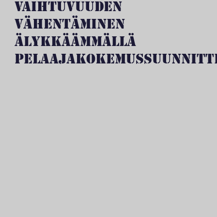
VAIHTUVUUDEN
VÄHENTÄMINEN
ÄLYKKÄÄMMÄLLÄ
PELAAJAKOKEMUSSUUNNITT