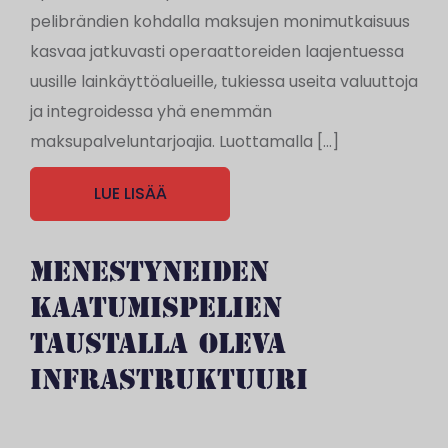
pelibrändien kohdalla maksujen monimutkaisuus
kasvaa jatkuvasti operaattoreiden laajentuessa
uusille lainkäyttöalueille, tukiessa useita valuuttoja
ja integroidessa yhä enemmän
maksupalveluntarjoajia. Luottamalla […]
LUE LISÄÄ
MENESTYNEIDEN
KAATUMISPELIEN
TAUSTALLA OLEVA
INFRASTRUKTUURI