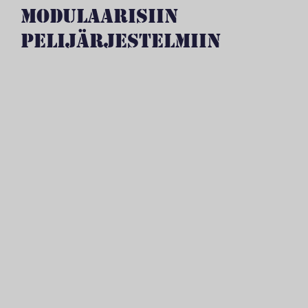
MODULAARISIIN
PELIJÄRJESTELMIIN