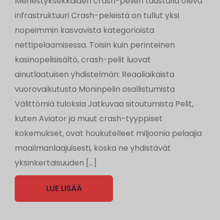
Menestyksekkäiden crash-pelien taustalla oleva
infrastruktuuri Crash-peleistä on tullut yksi
nopeimmin kasvavista kategorioista
nettipelaamisessa. Toisin kuin perinteinen
kasinopelisisältö, crash-pelit luovat
ainutlaatuisen yhdistelmän: Reaaliaikaista
vuorovaikutusta Moninpelin osallistumista
Välittömiä tuloksia Jatkuvaa sitoutumista Pelit,
kuten Aviator ja muut crash-tyyppiset
kokemukset, ovat houkutelleet miljoonia pelaajia
maailmanlaajuisesti, koska ne yhdistävät
yksinkertaisuuden […]
LUE LISÄÄ