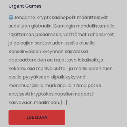
Urgent Games
Johdanto Kryptokasinopelit määrittelevät
uudelleen globaalin iGamingin mahdollistamalla
rajattoman pelaamisen, välittömät rahansiirrot
ja pelaajien saatavuuden useilla alueilla.
Kansainvälisen kysynnän kasvaessa
operaattoreiden on tarjottava lokalisoituja
kokemuksia monivaluutta- ja monikielisen tuen
avulla pysyäkseen kilpailukykyisinä
monimuotoisilla markkinoilla. Tämä pätee
erityisesti kryptokasinopelien nopeasti
kasvavaan maailmaan, […]
LUE LISÄÄ