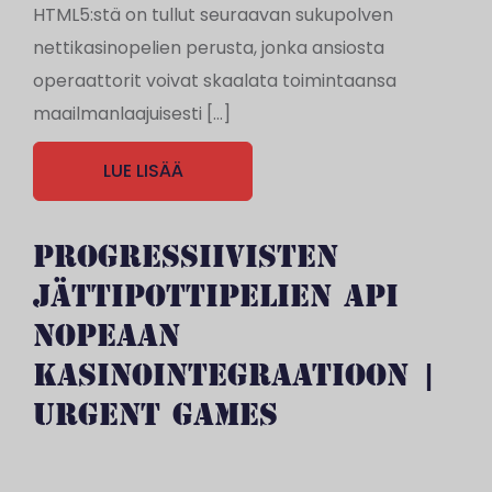
HTML5:stä on tullut seuraavan sukupolven
nettikasinopelien perusta, jonka ansiosta
operaattorit voivat skaalata toimintaansa
maailmanlaajuisesti […]
LUE LISÄÄ
PROGRESSIIVISTEN
JÄTTIPOTTIPELIEN API
NOPEAAN
KASINOINTEGRAATIOON |
URGENT GAMES