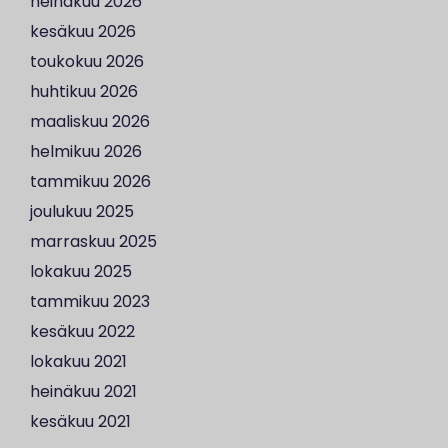
heinäkuu 2026
kesäkuu 2026
toukokuu 2026
huhtikuu 2026
maaliskuu 2026
helmikuu 2026
tammikuu 2026
joulukuu 2025
marraskuu 2025
lokakuu 2025
tammikuu 2023
kesäkuu 2022
lokakuu 2021
heinäkuu 2021
kesäkuu 2021