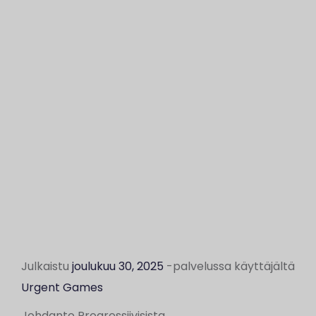
Julkaistu
joulukuu 30, 2025
-palvelussa
käyttäjältä
Urgent Games
Johdanto Progressiivisista