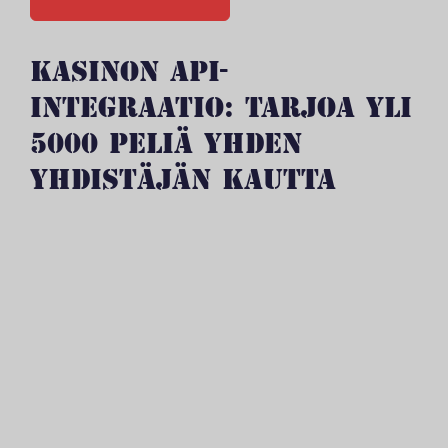
KASINON API-
INTEGRAATIO: TARJOA YLI
5000 PELIÄ YHDEN
YHDISTÄJÄN KAUTTA