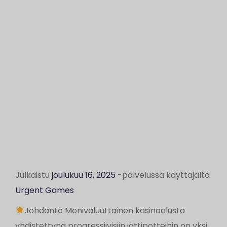
Julkaistu
joulukuu 16, 2025
-palvelussa
käyttäjältä
Urgent Games
Johdanto Monivaluuttainen kasinoalusta
yhdistettynä progressiivisiin jättipotteihin on yksi