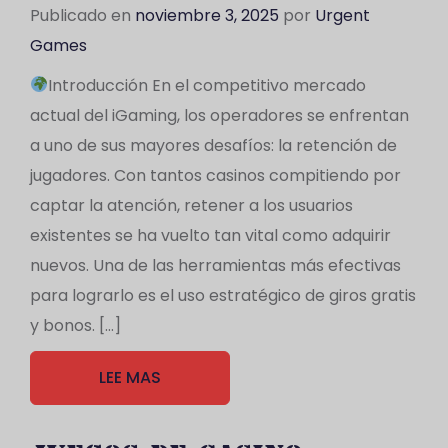
Publicado en
noviembre 3, 2025
por
Urgent
Games
Introducción En el competitivo mercado
actual del iGaming, los operadores se enfrentan
a uno de sus mayores desafíos: la retención de
jugadores. Con tantos casinos compitiendo por
captar la atención, retener a los usuarios
existentes se ha vuelto tan vital como adquirir
nuevos. Una de las herramientas más efectivas
para lograrlo es el uso estratégico de giros gratis
y bonos. […]
LEE MAS