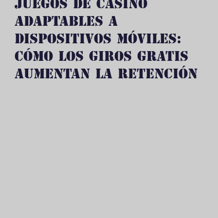
JUEGOS DE CASINO
ADAPTABLES A
DISPOSITIVOS MÓVILES:
CÓMO LOS GIROS GRATIS
AUMENTAN LA RETENCIÓN