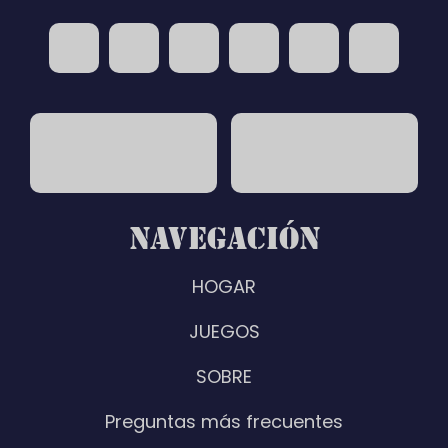
NAVEGACIÓN
HOGAR
JUEGOS
SOBRE
Preguntas más frecuentes