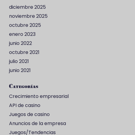
diciembre 2025
noviembre 2025
octubre 2025
enero 2023
junio 2022
octubre 2021
julio 2021
junio 2021
Categorías
Crecimiento empresarial
API de casino
Juegos de casino
Anuncios de la empresa
Juegos/Tendencias