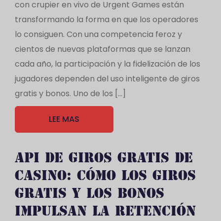
con crupier en vivo de Urgent Games están
transformando la forma en que los operadores
lo consiguen. Con una competencia feroz y
cientos de nuevas plataformas que se lanzan
cada año, la participación y la fidelización de los
jugadores dependen del uso inteligente de giros
gratis y bonos. Uno de los […]
LEE MAS
API DE GIROS GRATIS DE
CASINO: CÓMO LOS GIROS
GRATIS Y LOS BONOS
IMPULSAN LA RETENCIÓN