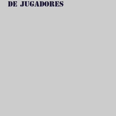
DE JUGADORES