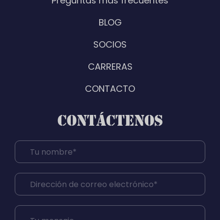
Preguntas más frecuentes
BLOG
SOCIOS
CARRERAS
CONTACTO
CONTÁCTENOS