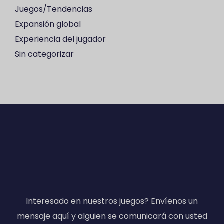
Juegos/Tendencias
Expansión global
Experiencia del jugador
Sin categorizar
Interesado en nuestros juegos? Envíenos un
mensaje aquí y alguien se comunicará con usted