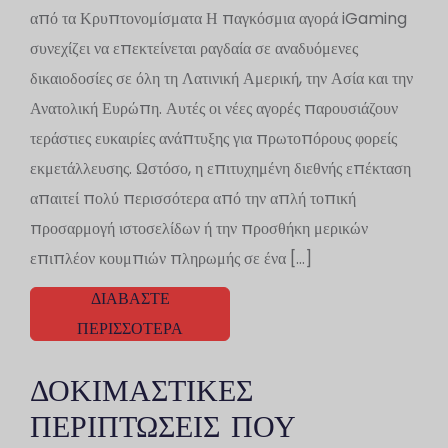
από τα Κρυπτονομίσματα Η παγκόσμια αγορά iGaming
συνεχίζει να επεκτείνεται ραγδαία σε αναδυόμενες
δικαιοδοσίες σε όλη τη Λατινική Αμερική, την Ασία και την
Ανατολική Ευρώπη. Αυτές οι νέες αγορές παρουσιάζουν
τεράστιες ευκαιρίες ανάπτυξης για πρωτοπόρους φορείς
εκμετάλλευσης. Ωστόσο, η επιτυχημένη διεθνής επέκταση
απαιτεί πολύ περισσότερα από την απλή τοπική
προσαρμογή ιστοσελίδων ή την προσθήκη μερικών
επιπλέον κουμπιών πληρωμής σε ένα […]
ΔΙΑΒΆΣΤΕ
ΠΕΡΙΣΣΌΤΕΡΑ
ΔΟΚΙΜΑΣΤΙΚΈΣ
ΠΕΡΙΠΤΏΣΕΙΣ ΠΟΥ