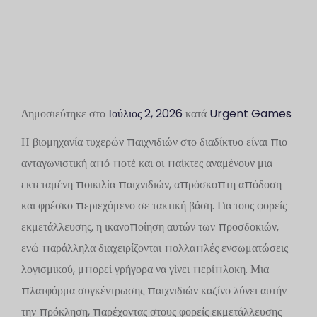
Δημοσιεύτηκε στο
Ιούλιος 2, 2026
κατά
Urgent Games
Η βιομηχανία τυχερών παιχνιδιών στο διαδίκτυο είναι πιο
ανταγωνιστική από ποτέ και οι παίκτες αναμένουν μια
εκτεταμένη ποικιλία παιχνιδιών, απρόσκοπτη απόδοση
και φρέσκο περιεχόμενο σε τακτική βάση. Για τους φορείς
εκμετάλλευσης, η ικανοποίηση αυτών των προσδοκιών,
ενώ παράλληλα διαχειρίζονται πολλαπλές ενσωματώσεις
λογισμικού, μπορεί γρήγορα να γίνει περίπλοκη. Μια
πλατφόρμα συγκέντρωσης παιχνιδιών καζίνο λύνει αυτήν
την πρόκληση, παρέχοντας στους φορείς εκμετάλλευσης