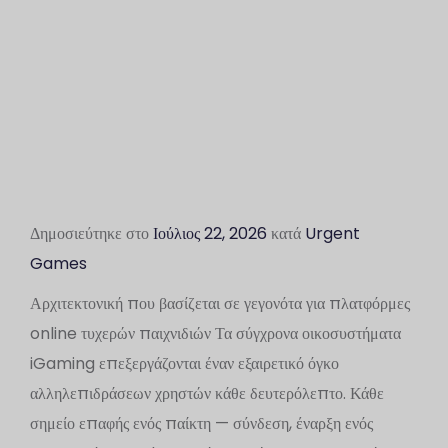
Δημοσιεύτηκε στο
Ιούλιος 22, 2026
κατά
Urgent
Games
Αρχιτεκτονική που βασίζεται σε γεγονότα για πλατφόρμες
online τυχερών παιχνιδιών Τα σύγχρονα οικοσυστήματα
iGaming επεξεργάζονται έναν εξαιρετικό όγκο
αλληλεπιδράσεων χρηστών κάθε δευτερόλεπτο. Κάθε
σημείο επαφής ενός παίκτη — σύνδεση, έναρξη ενός