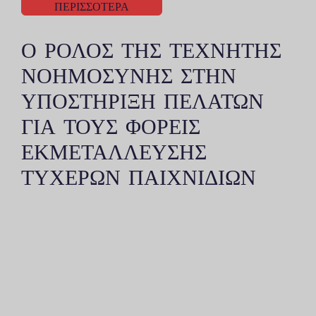
ΠΕΡΙΣΣΌΤΕΡΑ
Ο ΡΌΛΟΣ ΤΗΣ ΤΕΧΝΗΤΉΣ
ΝΟΗΜΟΣΎΝΗΣ ΣΤΗΝ
ΥΠΟΣΤΉΡΙΞΗ ΠΕΛΑΤΏΝ
ΓΙΑ ΤΟΥΣ ΦΟΡΕΊΣ
ΕΚΜΕΤΆΛΛΕΥΣΗΣ
ΤΥΧΕΡΏΝ ΠΑΙΧΝΙΔΙΏΝ