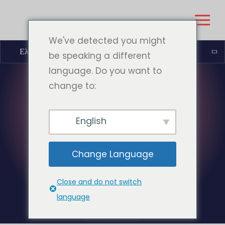
We've detected you might
Ελληνικά
be speaking a different
language. Do you want to
change to:
ΚΑΤΗΓΟΡΊΑ:
English
ΠΑΓΚΌΣΜΙΑ
Change Language
ΕΠΈΚΤΑΣΗ
Close and do not switch
language