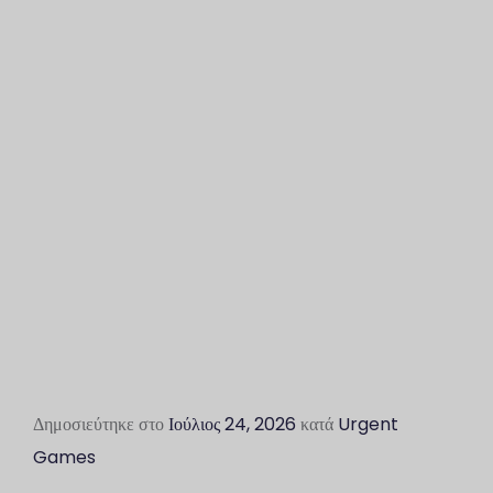
Δημοσιεύτηκε στο
Ιούλιος 24, 2026
κατά
Urgent
Games