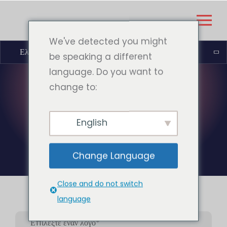
We've detected you might
Ελληνικά
be speaking a different
language. Do you want to
change to:
ΕΠΙΚΟΙΝΩΝΊΑ
English
Change Language
Close and do not switch
language