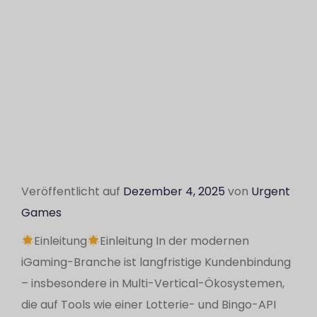
Veröffentlicht auf
Dezember 4, 2025
von
Urgent
Games
Einleitung
Einleitung In der modernen
iGaming-Branche ist langfristige Kundenbindung
– insbesondere in Multi-Vertical-Ökosystemen,
die auf Tools wie einer Lotterie- und Bingo-API