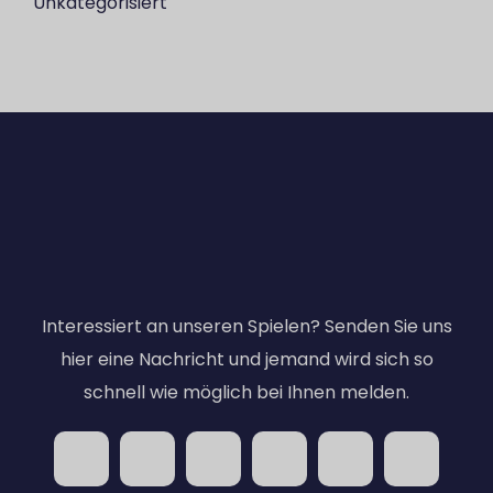
Unkategorisiert
Interessiert an unseren Spielen? Senden Sie uns
hier eine Nachricht und jemand wird sich so
schnell wie möglich bei Ihnen melden.