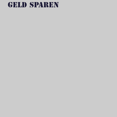
GELD SPAREN