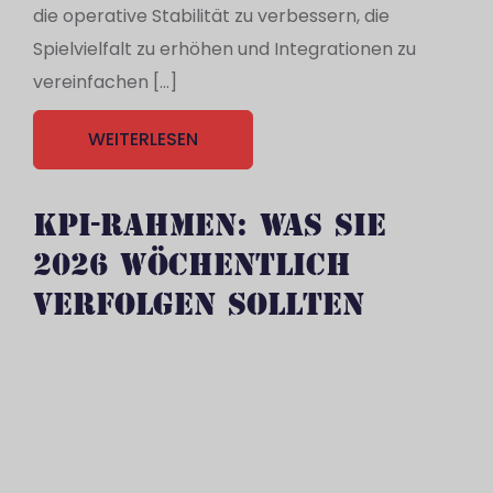
die operative Stabilität zu verbessern, die
Spielvielfalt zu erhöhen und Integrationen zu
vereinfachen […]
WEITERLESEN
KPI-RAHMEN: WAS SIE
2026 WÖCHENTLICH
VERFOLGEN SOLLTEN