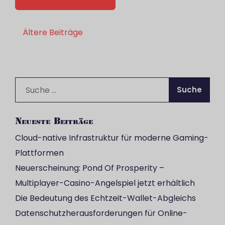
Seite
Ältere Beiträge
nicht
gefunden
Suche
nach:
Neueste Beiträge
Cloud-native Infrastruktur für moderne Gaming-
Plattformen
Neuerscheinung: Pond Of Prosperity –
Multiplayer-Casino-Angelspiel jetzt erhältlich
Die Bedeutung des Echtzeit-Wallet-Abgleichs
Datenschutzherausforderungen für Online-