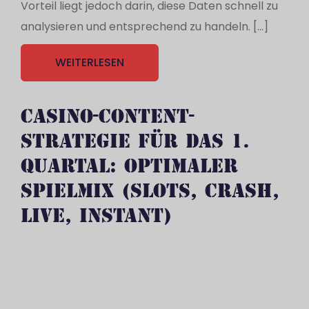
Vorteil liegt jedoch darin, diese Daten schnell zu
analysieren und entsprechend zu handeln. […]
WEITERLESEN
CASINO-CONTENT-
STRATEGIE FÜR DAS 1.
QUARTAL: OPTIMALER
SPIELMIX (SLOTS, CRASH,
LIVE, INSTANT)