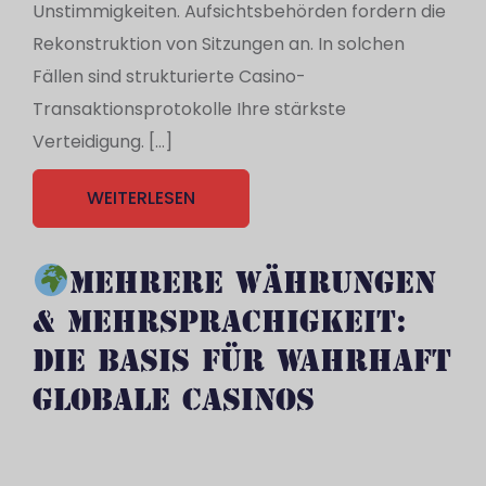
Unstimmigkeiten. Aufsichtsbehörden fordern die
Rekonstruktion von Sitzungen an. In solchen
Fällen sind strukturierte Casino-
Transaktionsprotokolle Ihre stärkste
Verteidigung. […]
WEITERLESEN
MEHRERE WÄHRUNGEN
& MEHRSPRACHIGKEIT:
DIE BASIS FÜR WAHRHAFT
GLOBALE CASINOS