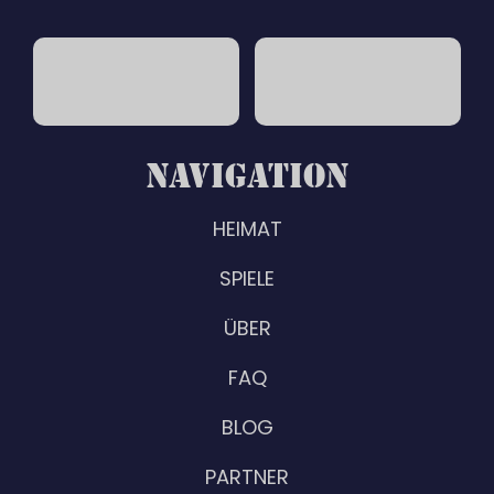
NAVIGATION
HEIMAT
SPIELE
ÜBER
FAQ
BLOG
PARTNER