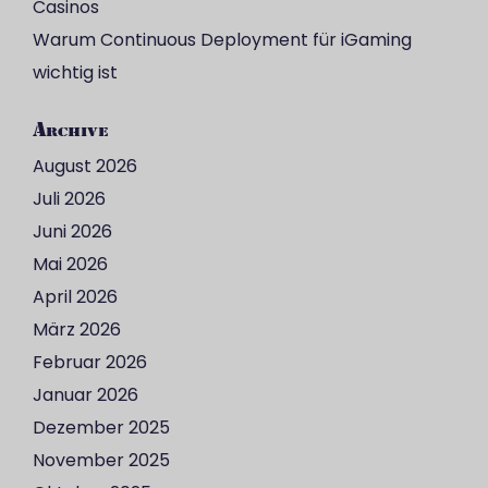
Casinos
Warum Continuous Deployment für iGaming
wichtig ist
Archive
August 2026
Juli 2026
Juni 2026
Mai 2026
April 2026
März 2026
Februar 2026
Januar 2026
Dezember 2025
November 2025