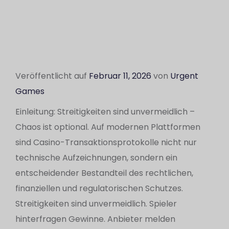
Veröffentlicht auf
Februar 11, 2026
von
Urgent
Games
Einleitung: Streitigkeiten sind unvermeidlich –
Chaos ist optional. Auf modernen Plattformen
sind Casino-Transaktionsprotokolle nicht nur
technische Aufzeichnungen, sondern ein
entscheidender Bestandteil des rechtlichen,
finanziellen und regulatorischen Schutzes.
Streitigkeiten sind unvermeidlich. Spieler
hinterfragen Gewinne. Anbieter melden