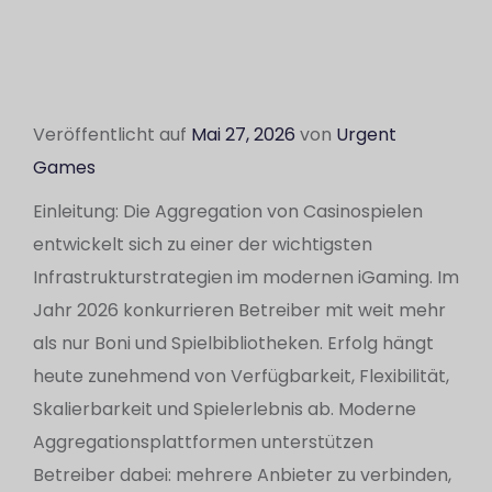
Veröffentlicht auf
Mai 27, 2026
von
Urgent
Games
Einleitung: Die Aggregation von Casinospielen
entwickelt sich zu einer der wichtigsten
Infrastrukturstrategien im modernen iGaming. Im
Jahr 2026 konkurrieren Betreiber mit weit mehr
als nur Boni und Spielbibliotheken. Erfolg hängt
heute zunehmend von Verfügbarkeit, Flexibilität,
Skalierbarkeit und Spielerlebnis ab. Moderne
Aggregationsplattformen unterstützen
Betreiber dabei: mehrere Anbieter zu verbinden,