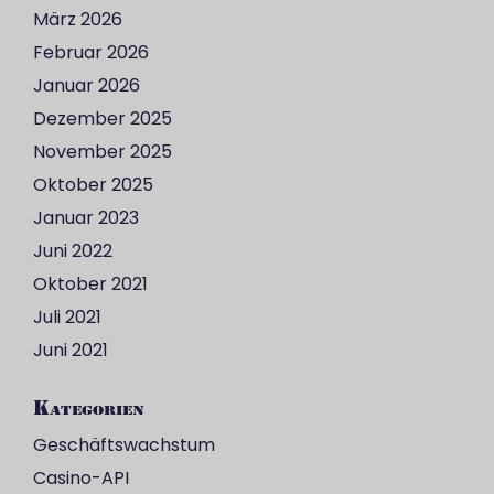
März 2026
Februar 2026
Januar 2026
Dezember 2025
November 2025
Oktober 2025
Januar 2023
Juni 2022
Oktober 2021
Juli 2021
Juni 2021
Kategorien
Geschäftswachstum
Casino-API