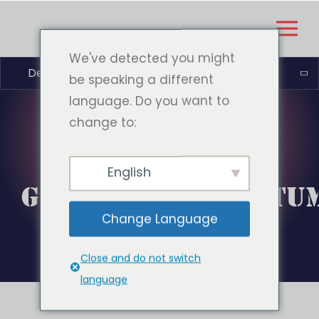
We've detected you might
Deutsch (Sie)
be speaking a different
language. Do you want to
change to:
KATEGORIE:
English
GESCHÄFTSWACHSTU
Change Language
Close and do not switch
language