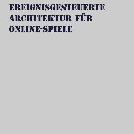
EREIGNISGESTEUERTE
ARCHITEKTUR FÜR
ONLINE-SPIELE