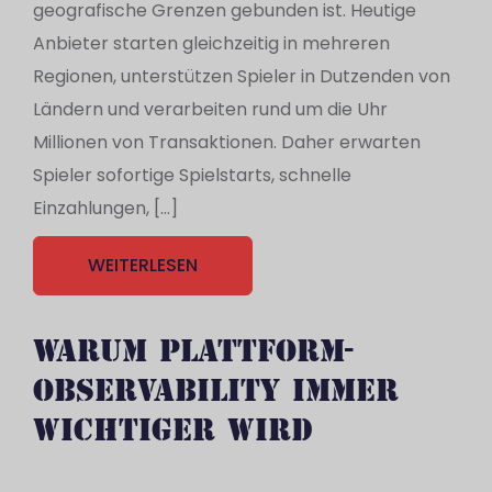
geografische Grenzen gebunden ist. Heutige
Anbieter starten gleichzeitig in mehreren
Regionen, unterstützen Spieler in Dutzenden von
Ländern und verarbeiten rund um die Uhr
Millionen von Transaktionen. Daher erwarten
Spieler sofortige Spielstarts, schnelle
Einzahlungen, […]
WEITERLESEN
WARUM PLATTFORM-
OBSERVABILITY IMMER
WICHTIGER WIRD