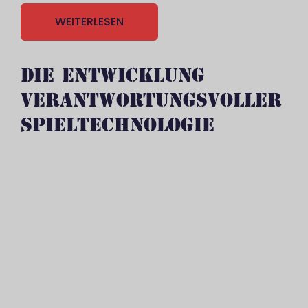
WEITERLESEN
DIE ENTWICKLUNG
VERANTWORTUNGSVOLLER
SPIELTECHNOLOGIE