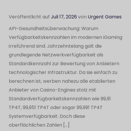
Veröffentlicht auf
Juli 17, 2026
von
Urgent Games
API-Gesundheitsüberwachung: Warum
Verfügbarkeitskennzahlen im modernen iGaming
irreführend sind. Jahrzehntelang galt die
grundlegende Netzwerkverfügbarkeit als
Standardkennzahl zur Bewertung von Anbietern
technologischer Infrastruktur. Da sie einfach zu
berechnen ist, werben nahezu alle etablierten
Anbieter von Casino-Engines stolz mit
Standardverfügbarkeitskennzahlen wie 99,91
TP4T, 99,951 TP4T oder sogar 99,991 TP4T
Systemverfügbarkeit. Doch diese
oberflächlichen Zahlen […]