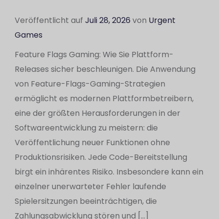
Veröffentlicht auf
Juli 28, 2026
von
Urgent
Games
Feature Flags Gaming: Wie Sie Plattform-
Releases sicher beschleunigen. Die Anwendung
von Feature-Flags-Gaming-Strategien
ermöglicht es modernen Plattformbetreibern,
eine der größten Herausforderungen in der
Softwareentwicklung zu meistern: die
Veröffentlichung neuer Funktionen ohne
Produktionsrisiken. Jede Code-Bereitstellung
birgt ein inhärentes Risiko. Insbesondere kann ein
einzelner unerwarteter Fehler laufende
Spielersitzungen beeinträchtigen, die
Zahlungsabwicklung stören und […]