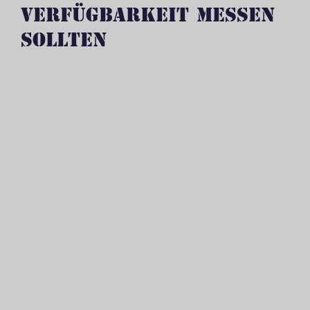
VERFÜGBARKEIT MESSEN
SOLLTEN