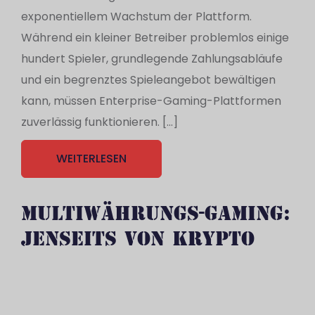
exponentiellem Wachstum der Plattform.
Während ein kleiner Betreiber problemlos einige
hundert Spieler, grundlegende Zahlungsabläufe
und ein begrenztes Spieleangebot bewältigen
kann, müssen Enterprise-Gaming-Plattformen
zuverlässig funktionieren. […]
WEITERLESEN
MULTIWÄHRUNGS-GAMING:
JENSEITS VON KRYPTO