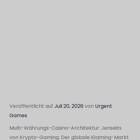
Veröffentlicht auf
Juli 20, 2026
von
Urgent
Games
Multi-Währungs-Casino-Architektur: Jenseits
von Krypto-Gaming. Der globale iGaming-Markt