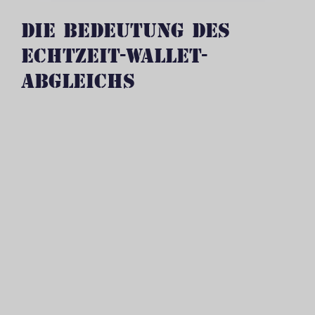
DIE BEDEUTUNG DES
ECHTZEIT-WALLET-
ABGLEICHS