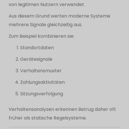
von legitimen Nutzern verwendet.
Aus diesem Grund werten moderne Systeme
mehrere Signale gleichzeitig aus.
Zum Beispiel kombinieren sie:
Standortdaten
Gerätesignale
Verhaltensmuster
Zahlungsaktivitäten
Sitzungsverfolgung
Verhaltensanalysen erkennen Betrug daher oft
früher als statische Regelsysteme.