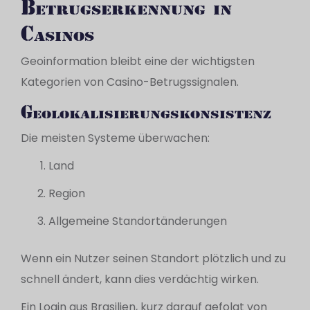
Betrugserkennung in
Casinos
Geoinformation bleibt eine der wichtigsten
Kategorien von Casino-Betrugssignalen.
Geolokalisierungskonsistenz
Die meisten Systeme überwachen:
Land
Region
Allgemeine Standortänderungen
Wenn ein Nutzer seinen Standort plötzlich und zu
schnell ändert, kann dies verdächtig wirken.
Ein Login aus Brasilien, kurz darauf gefolgt von