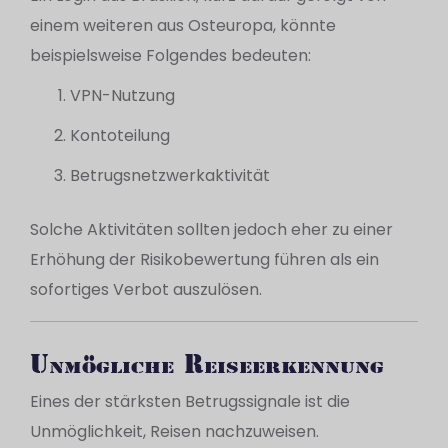
einem weiteren aus Osteuropa, könnte
beispielsweise Folgendes bedeuten:
VPN-Nutzung
Kontoteilung
Betrugsnetzwerkaktivität
Solche Aktivitäten sollten jedoch eher zu einer
Erhöhung der Risikobewertung führen als ein
sofortiges Verbot auszulösen.
Unmögliche Reiseerkennung
Eines der stärksten Betrugssignale ist die
Unmöglichkeit, Reisen nachzuweisen.