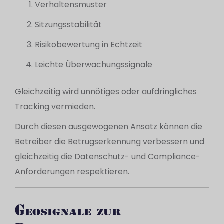
Verhaltensmuster
Sitzungsstabilität
Risikobewertung in Echtzeit
Leichte Überwachungssignale
Gleichzeitig wird unnötiges oder aufdringliches
Tracking vermieden.
Durch diesen ausgewogenen Ansatz können die
Betreiber die Betrugserkennung verbessern und
gleichzeitig die Datenschutz- und Compliance-
Anforderungen respektieren.
Geosignale zur