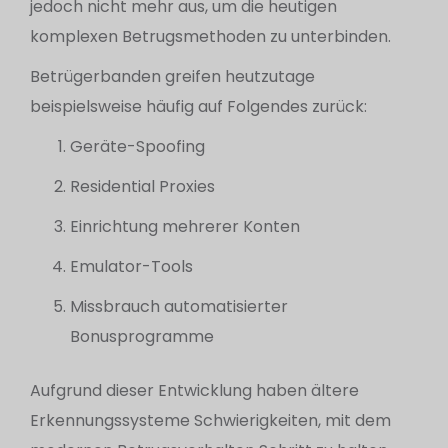
jedoch nicht mehr aus, um die heutigen
komplexen Betrugsmethoden zu unterbinden.
Betrügerbanden greifen heutzutage
beispielsweise häufig auf Folgendes zurück:
Geräte-Spoofing
Residential Proxies
Einrichtung mehrerer Konten
Emulator-Tools
Missbrauch automatisierter
Bonusprogramme
Aufgrund dieser Entwicklung haben ältere
Erkennungssysteme Schwierigkeiten, mit dem