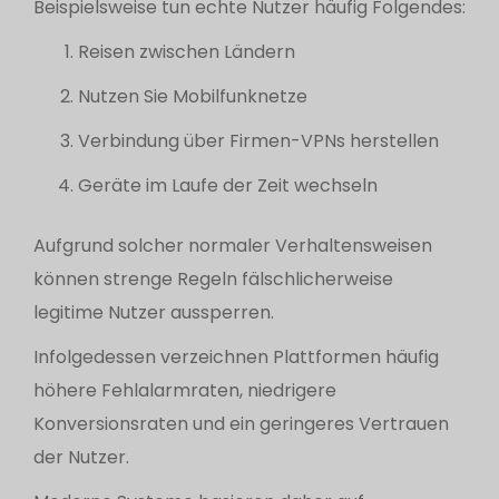
Beispielsweise tun echte Nutzer häufig Folgendes:
Reisen zwischen Ländern
Nutzen Sie Mobilfunknetze
Verbindung über Firmen-VPNs herstellen
Geräte im Laufe der Zeit wechseln
Aufgrund solcher normaler Verhaltensweisen
können strenge Regeln fälschlicherweise
legitime Nutzer aussperren.
Infolgedessen verzeichnen Plattformen häufig
höhere Fehlalarmraten, niedrigere
Konversionsraten und ein geringeres Vertrauen
der Nutzer.