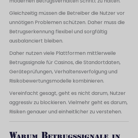
modernen Betrugsverhalten Schritt zu halten.
Gleichzeitig müssen die Betreiber die Nutzer vor
unnötigen Problemen schützen. Daher muss die
Betrugserkennung flexibel und sorgfältig
ausbalanciert bleiben.
Daher nutzen viele Plattformen mittlerweile
Betrugssignale für Casinos, die Standortdaten,
Geräteprüfungen, Verhaltensverfolgung und
Risikobewertungsmodelle kombinieren.
Vereinfacht gesagt, geht es nicht darum, Nutzer
aggressiv zu blockieren. Vielmehr geht es darum,
Risiken genauer und einheitlicher zu verstehen.
Warum Betrugssignale in