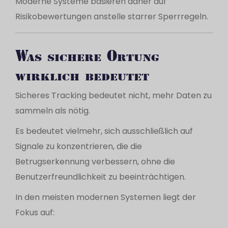
Moderne Systeme basieren daher auf
Risikobewertungen anstelle starrer Sperrregeln.
Was sichere Ortung
wirklich bedeutet
Sicheres Tracking bedeutet nicht, mehr Daten zu
sammeln als nötig.
Es bedeutet vielmehr, sich ausschließlich auf
Signale zu konzentrieren, die die
Betrugserkennung verbessern, ohne die
Benutzerfreundlichkeit zu beeinträchtigen.
In den meisten modernen Systemen liegt der
Fokus auf: