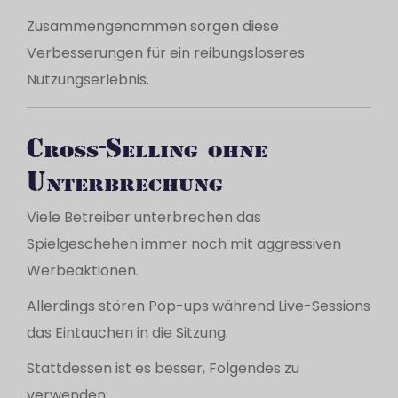
Zusammengenommen sorgen diese
Verbesserungen für ein reibungsloseres
Nutzungserlebnis.
Cross-Selling ohne
Unterbrechung
Viele Betreiber unterbrechen das
Spielgeschehen immer noch mit aggressiven
Werbeaktionen.
Allerdings stören Pop-ups während Live-Sessions
das Eintauchen in die Sitzung.
Stattdessen ist es besser, Folgendes zu
verwenden: