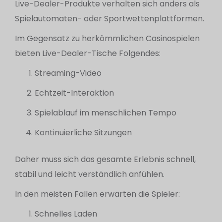
Live-Dealer-Produkte verhalten sich anders als
Spielautomaten- oder Sportwettenplattformen.
Im Gegensatz zu herkömmlichen Casinospielen
bieten Live-Dealer-Tische Folgendes:
Streaming-Video
Echtzeit-Interaktion
Spielablauf im menschlichen Tempo
Kontinuierliche Sitzungen
Daher muss sich das gesamte Erlebnis schnell,
stabil und leicht verständlich anfühlen.
In den meisten Fällen erwarten die Spieler:
Schnelles Laden