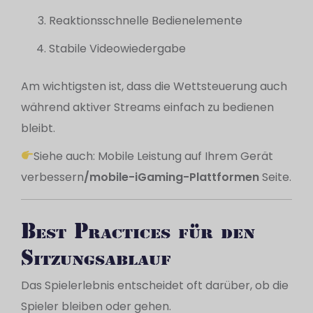
Reaktionsschnelle Bedienelemente
Stabile Videowiedergabe
Am wichtigsten ist, dass die Wettsteuerung auch
während aktiver Streams einfach zu bedienen
bleibt.
Siehe auch: Mobile Leistung auf Ihrem Gerät
verbessern
/mobile-iGaming-Plattformen
Seite.
Best Practices für den
Sitzungsablauf
Das Spielerlebnis entscheidet oft darüber, ob die
Spieler bleiben oder gehen.