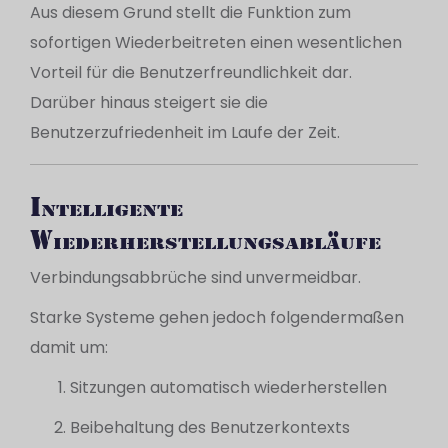
Aus diesem Grund stellt die Funktion zum
sofortigen Wiederbeitreten einen wesentlichen
Vorteil für die Benutzerfreundlichkeit dar.
Darüber hinaus steigert sie die
Benutzerzufriedenheit im Laufe der Zeit.
Intelligente
Wiederherstellungsabläufe
Verbindungsabbrüche sind unvermeidbar.
Starke Systeme gehen jedoch folgendermaßen
damit um:
Sitzungen automatisch wiederherstellen
Beibehaltung des Benutzerkontexts