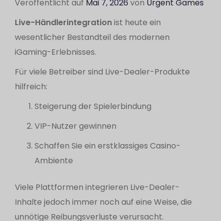
Veröffentlicht auf
Mai 7, 2026
von
Urgent Games
Live-Händlerintegration
ist heute ein
wesentlicher Bestandteil des modernen
iGaming-Erlebnisses.
Für viele Betreiber sind Live-Dealer-Produkte
hilfreich:
Steigerung der Spielerbindung
VIP-Nutzer gewinnen
Schaffen Sie ein erstklassiges Casino-
Ambiente
Viele Plattformen integrieren Live-Dealer-
Inhalte jedoch immer noch auf eine Weise, die
unnötige Reibungsverluste verursacht.