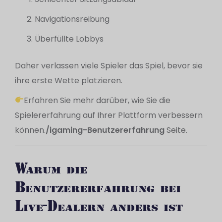
Navigationsreibung
Überfüllte Lobbys
Daher verlassen viele Spieler das Spiel, bevor sie
ihre erste Wette platzieren.
Erfahren Sie mehr darüber, wie Sie die
Spielererfahrung auf Ihrer Plattform verbessern
können.
/igaming-Benutzererfahrung
Seite.
Warum die
Benutzererfahrung bei
Live-Dealern anders ist