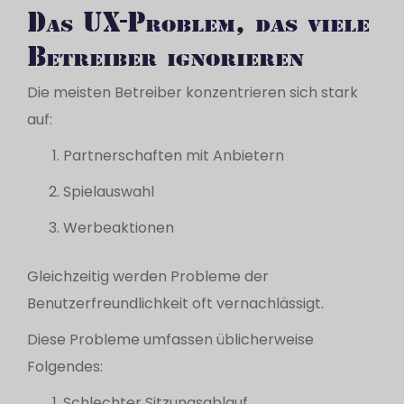
Das UX-Problem, das viele
Betreiber ignorieren
Die meisten Betreiber konzentrieren sich stark
auf:
Partnerschaften mit Anbietern
Spielauswahl
Werbeaktionen
Gleichzeitig werden Probleme der
Benutzerfreundlichkeit oft vernachlässigt.
Diese Probleme umfassen üblicherweise
Folgendes:
Schlechter Sitzungsablauf