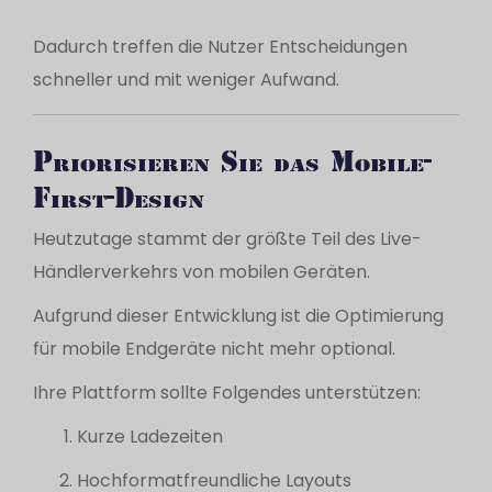
Dadurch treffen die Nutzer Entscheidungen
schneller und mit weniger Aufwand.
Priorisieren Sie das Mobile-
First-Design
Heutzutage stammt der größte Teil des Live-
Händlerverkehrs von mobilen Geräten.
Aufgrund dieser Entwicklung ist die Optimierung
für mobile Endgeräte nicht mehr optional.
Ihre Plattform sollte Folgendes unterstützen:
Kurze Ladezeiten
Hochformatfreundliche Layouts