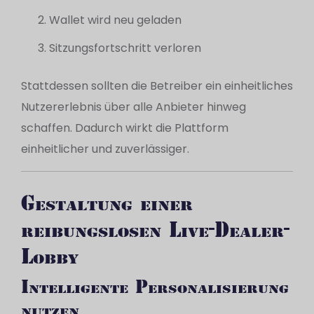
Wallet wird neu geladen
Sitzungsfortschritt verloren
Stattdessen sollten die Betreiber ein einheitliches
Nutzererlebnis über alle Anbieter hinweg
schaffen. Dadurch wirkt die Plattform
einheitlicher und zuverlässiger.
Gestaltung einer
reibungslosen Live-Dealer-
Lobby
Intelligente Personalisierung
nutzen