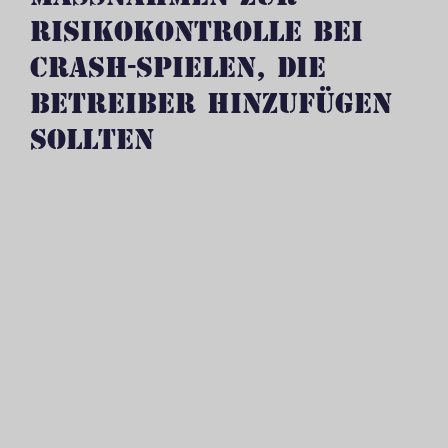
ISIKOKONTROLLE BEI C
RASH-SPIELEN, DIE B
ETREIBER HINZUFÜGEN S
OLLTEN