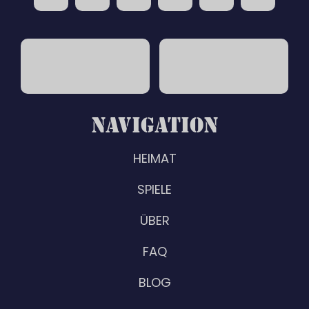
NAVIGATION
HEIMAT
SPIELE
ÜBER
FAQ
BLOG