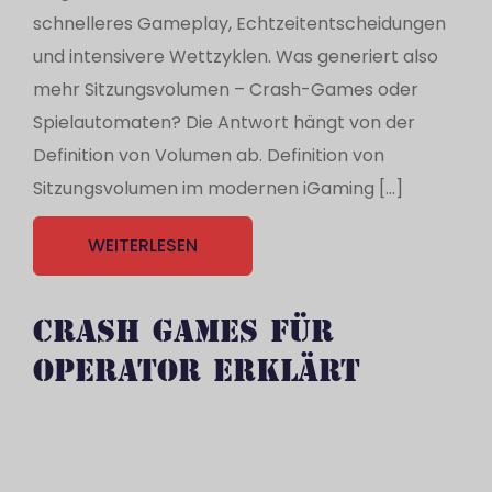
schnelleres Gameplay, Echtzeitentscheidungen
und intensivere Wettzyklen. Was generiert also
mehr Sitzungsvolumen – Crash-Games oder
Spielautomaten? Die Antwort hängt von der
Definition von Volumen ab. Definition von
Sitzungsvolumen im modernen iGaming […]
WEITERLESEN
CRASH GAMES FÜR
OPERATOR ERKLÄRT