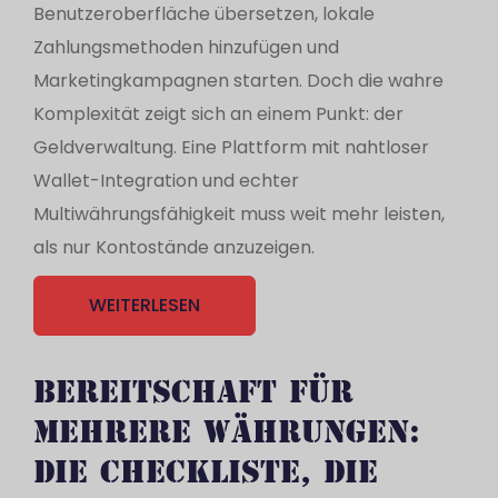
Benutzeroberfläche übersetzen, lokale
Zahlungsmethoden hinzufügen und
Marketingkampagnen starten. Doch die wahre
Komplexität zeigt sich an einem Punkt: der
Geldverwaltung. Eine Plattform mit nahtloser
Wallet-Integration und echter
Multiwährungsfähigkeit muss weit mehr leisten,
als nur Kontostände anzuzeigen.
WEITERLESEN
BEREITSCHAFT FÜR
MEHRERE WÄHRUNGEN:
DIE CHECKLISTE, DIE