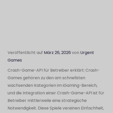
Veröffentlicht auf
März 26, 2026
von
Urgent
Games
Crash-Game-API für Betreiber erklärt: Crash-
Games gehören zu den am schnellsten
wachsenden Kategorien im iGaming-Bereich,
und die Integration einer Crash-Game-API ist für
Betreiber mittlerweile eine strategische
Notwendigkeit. Diese Spiele vereinen Einfachheit,