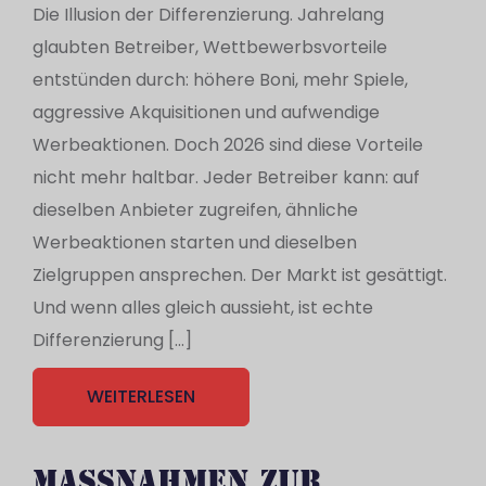
Die Illusion der Differenzierung. Jahrelang
glaubten Betreiber, Wettbewerbsvorteile
entstünden durch: höhere Boni, mehr Spiele,
aggressive Akquisitionen und aufwendige
Werbeaktionen. Doch 2026 sind diese Vorteile
nicht mehr haltbar. Jeder Betreiber kann: auf
dieselben Anbieter zugreifen, ähnliche
Werbeaktionen starten und dieselben
Zielgruppen ansprechen. Der Markt ist gesättigt.
Und wenn alles gleich aussieht, ist echte
Differenzierung […]
WEITERLESEN
MASSNAHMEN ZUR R