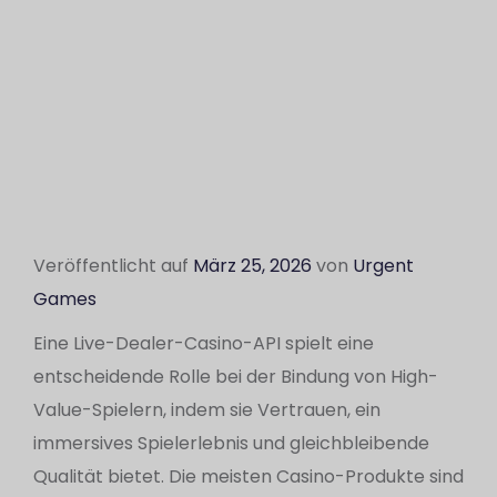
Veröffentlicht auf
März 25, 2026
von
Urgent
Games
Eine Live-Dealer-Casino-API spielt eine
entscheidende Rolle bei der Bindung von High-
Value-Spielern, indem sie Vertrauen, ein
immersives Spielerlebnis und gleichbleibende
Qualität bietet. Die meisten Casino-Produkte sind