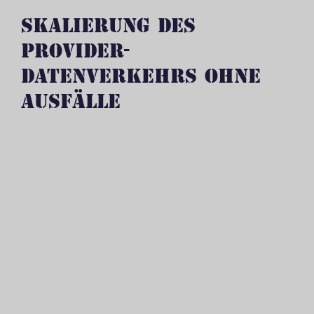
SKALIERUNG DES
PROVIDER-
DATENVERKEHRS OHNE
AUSFÄLLE