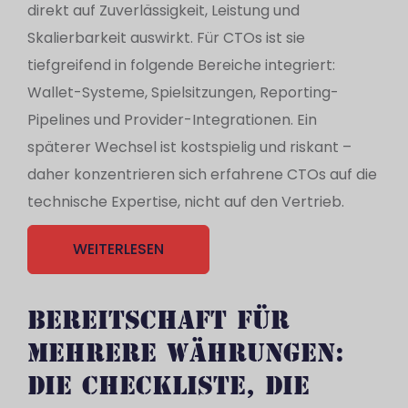
direkt auf Zuverlässigkeit, Leistung und
Skalierbarkeit auswirkt. Für CTOs ist sie
tiefgreifend in folgende Bereiche integriert:
Wallet-Systeme, Spielsitzungen, Reporting-
Pipelines und Provider-Integrationen. Ein
späterer Wechsel ist kostspielig und riskant –
daher konzentrieren sich erfahrene CTOs auf die
technische Expertise, nicht auf den Vertrieb.
WEITERLESEN
BEREITSCHAFT FÜR
MEHRERE WÄHRUNGEN:
DIE CHECKLISTE, DIE