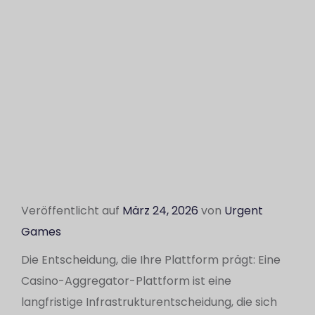
Veröffentlicht auf
März 24, 2026
von
Urgent
Games
Die Entscheidung, die Ihre Plattform prägt: Eine
Casino-Aggregator-Plattform ist eine
langfristige Infrastrukturentscheidung, die sich