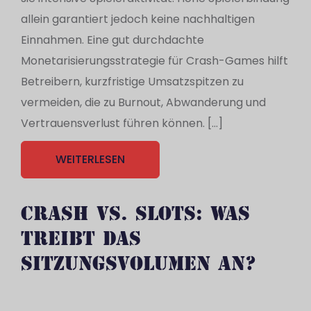
allein garantiert jedoch keine nachhaltigen
Einnahmen. Eine gut durchdachte
Monetarisierungsstrategie für Crash-Games hilft
Betreibern, kurzfristige Umsatzspitzen zu
vermeiden, die zu Burnout, Abwanderung und
Vertrauensverlust führen können. […]
WEITERLESEN
CRASH VS. SLOTS: WAS
TREIBT DAS
SITZUNGSVOLUMEN AN?