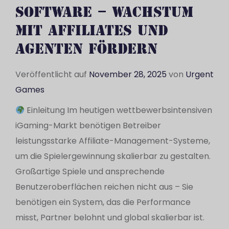
SOFTWARE – WACHSTUM
MIT AFFILIATES UND
AGENTEN FÖRDERN
Veröffentlicht auf
November 28, 2025
von
Urgent
Games
Einleitung Im heutigen wettbewerbsintensiven
iGaming-Markt benötigen Betreiber
leistungsstarke Affiliate-Management-Systeme,
um die Spielergewinnung skalierbar zu gestalten.
Großartige Spiele und ansprechende
Benutzeroberflächen reichen nicht aus – Sie
benötigen ein System, das die Performance
misst, Partner belohnt und global skalierbar ist.