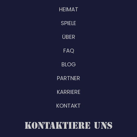
HEIMAT
SPIELE
ÜBER
FAQ
BLOG
PARTNER
KARRIERE
KONTAKT
KONTAKTIERE UNS