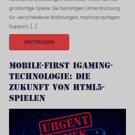
großartige Spiele. Sie benötigen Unterstützung
für verschiedene Währungen, mehrsprachigen
Support, […]
WEITERLESEN
MOBILE-FIRST IGAMING-
TECHNOLOGIE: DIE
ZUKUNFT VON HTML5-
SPIELEN