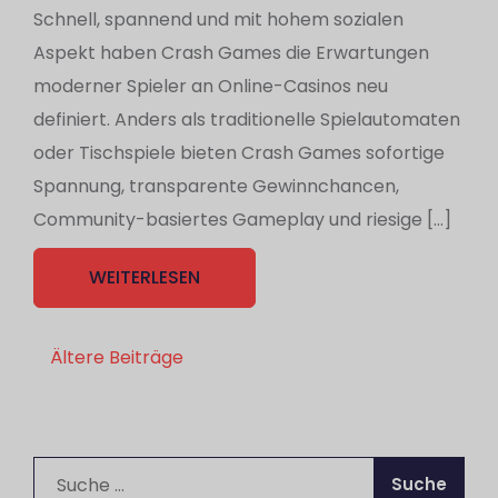
Schnell, spannend und mit hohem sozialen
Aspekt haben Crash Games die Erwartungen
moderner Spieler an Online-Casinos neu
definiert. Anders als traditionelle Spielautomaten
oder Tischspiele bieten Crash Games sofortige
Spannung, transparente Gewinnchancen,
Community-basiertes Gameplay und riesige […]
WEITERLESEN
Seite
Ältere Beiträge
nicht
gefunden
Suche