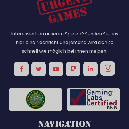
Interessiert an unseren Spielen? Senden Sie uns
hier eine Nachricht und jemand wird sich so
schnell wie möglich bei Ihnen melden.
NAVIGATION