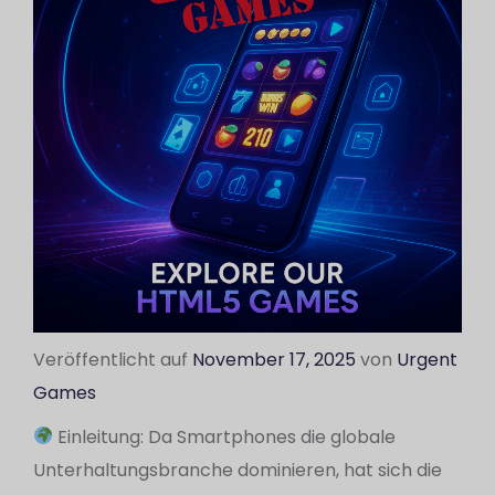
Veröffentlicht auf
November 17, 2025
von
Urgent
Games
Einleitung: Da Smartphones die globale
Unterhaltungsbranche dominieren, hat sich die