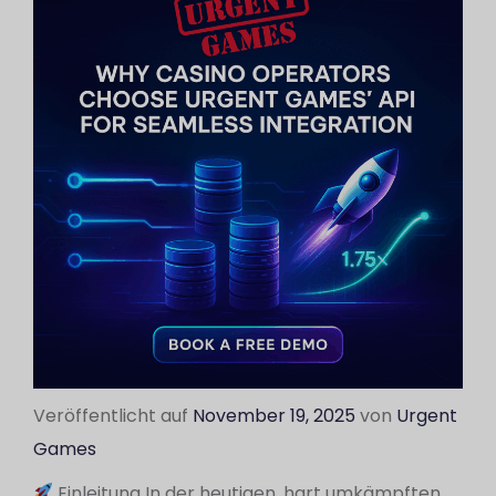
Veröffentlicht auf
November 19, 2025
von
Urgent
Games
Einleitung In der heutigen, hart umkämpften