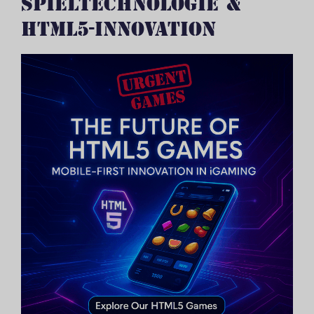
SPIELTECHNOLOGIE &
HTML5-INNOVATION