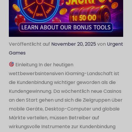
Veröffentlicht auf
November 20, 2025
von
Urgent
Games
Einleitung In der heutigen
wettbewerbsintensiven iGaming-Landschaft ist
die Kundenbindung wichtiger geworden als die
Kundengewinnung. Da wöchentlich neue Casinos
an den Start gehen und sich die Zielgruppen über
mobile Geräte, Desktop-Computer und globale
Märkte verteilen, müssen Betreiber auf
wirkungsvolle Instrumente zur Kundenbindung