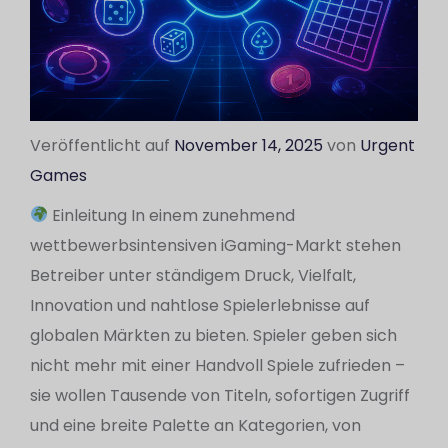
Veröffentlicht auf
November 14, 2025
von
Urgent
Games
Einleitung In einem zunehmend
wettbewerbsintensiven iGaming-Markt stehen
Betreiber unter ständigem Druck, Vielfalt,
Innovation und nahtlose Spielerlebnisse auf
globalen Märkten zu bieten. Spieler geben sich
nicht mehr mit einer Handvoll Spiele zufrieden –
sie wollen Tausende von Titeln, sofortigen Zugriff
und eine breite Palette an Kategorien, von