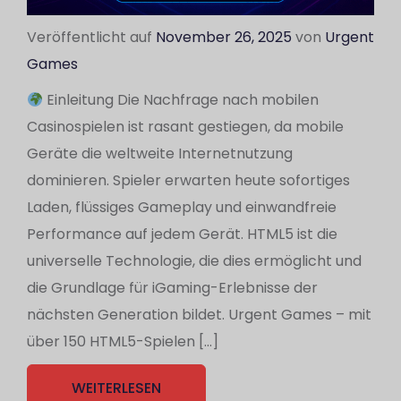
Veröffentlicht auf
November 26, 2025
von
Urgent
Games
Einleitung Die Nachfrage nach mobilen
Casinospielen ist rasant gestiegen, da mobile
Geräte die weltweite Internetnutzung
dominieren. Spieler erwarten heute sofortiges
Laden, flüssiges Gameplay und einwandfreie
Performance auf jedem Gerät. HTML5 ist die
universelle Technologie, die dies ermöglicht und
die Grundlage für iGaming-Erlebnisse der
nächsten Generation bildet. Urgent Games – mit
über 150 HTML5-Spielen […]
WEITERLESEN