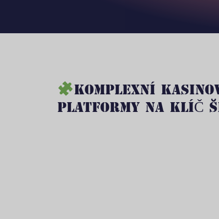
KOMPLEXNÍ KASINOV
PLATFORMY NA KLÍČ Š