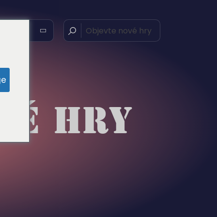
na
ge
VÉ HRY