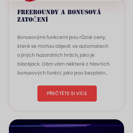
FREEROUNDY A BONUSOVÁ
ZATOČENÍ
Bonusovými funkcemi jsou různé ceny,
které se mohou objevit ve automatech
a jiných hazardních hrách, jako je
blackjack. Dám vám některé z hlavních
bonusových funkcí, jako jsou bezplatná
kola, multiplikátory bonusů, roztočení
zdarma, multiplikátory scatter a bonusy
PŘEČTĚTE SI VÍCE
při spuštění. Otáčení zdarma je naproti
tomu hra, ve které se uživatelé mohou
volně otáčet a vyhrát ceny. Otáčení
Ve světě kasin a zejména v hracích
zdarma na automatech občas
automatech existují výrazy, které jsou