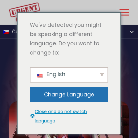
We've detected you might
Čeština
be speaking a different
language. Do you want to
change to:
PIXEL DEVIL
English
HRÁT HNED
Change Language
Close and do not switch
language