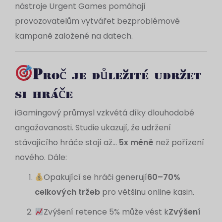
nástroje Urgent Games pomáhají
provozovatelům vytvářet bezproblémové
kampaně založené na datech.
Proč je důležité udržet
si hráče
iGamingový průmysl vzkvétá díky dlouhodobé
angažovanosti. Studie ukazují, že udržení
stávajícího hráče stojí až...
5x méně
než pořízení
nového. Dále:
Opakující se hráči generují
60–70%
celkových tržeb
pro většinu online kasin.
Zvýšení retence 5% může vést k
Zvýšení