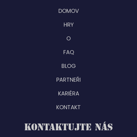
DOMOV
HRY
O
FAQ
BLOG
PARTNEŘI
KARIÉRA
KONTAKT
KONTAKTUJTE NÁS