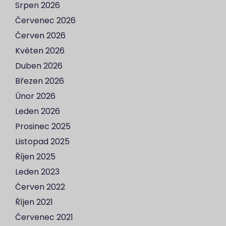
Srpen 2026
Červenec 2026
Červen 2026
Květen 2026
Duben 2026
Březen 2026
Únor 2026
Leden 2026
Prosinec 2025
Listopad 2025
Říjen 2025
Leden 2023
Červen 2022
Říjen 2021
Červenec 2021