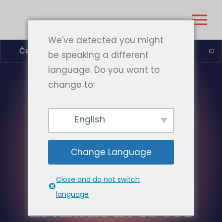
We've detected you might
Čeština
be speaking a different
language. Do you want to
change to:
MOBILNÍ
English
RESPONZIVNÍ
Change Language
KASINOVÉ HRY:
JAK ROZTOČENÍ
Close and do not switch
language
ZDARMA ZVYŠUJÍ