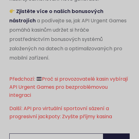
Zjistěte více o našich bonusových
nástrojích
a podívejte se, jak API Urgent Games
pomáhá kasinům udržet si hráče
prostřednictvím bonusových systémů
založených na datech a optimalizovaných pro
mobilní zařízení.
Navigace
Předchozí:
Proč si provozovatelé kasin vybírají
API Urgent Games pro bezproblémovou
pro
integraci
příspěvek
Další:
API pro virtuální sportovní sázení a
progresivní jackpoty: Zvyšte příjmy kasina
Vyhledávání