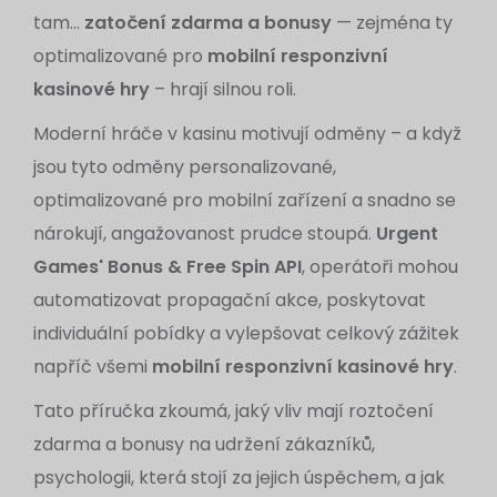
tam...
zatočení zdarma a bonusy
— zejména ty
optimalizované pro
mobilní responzivní
kasinové hry
– hrají silnou roli.
Moderní hráče v kasinu motivují odměny – a když
jsou tyto odměny personalizované,
optimalizované pro mobilní zařízení a snadno se
nárokují, angažovanost prudce stoupá.
Urgent
Games' Bonus & Free Spin API
, operátoři mohou
automatizovat propagační akce, poskytovat
individuální pobídky a vylepšovat celkový zážitek
napříč všemi
mobilní responzivní kasinové hry
.
Tato příručka zkoumá, jaký vliv mají roztočení
zdarma a bonusy na udržení zákazníků,
psychologii, která stojí za jejich úspěchem, a jak