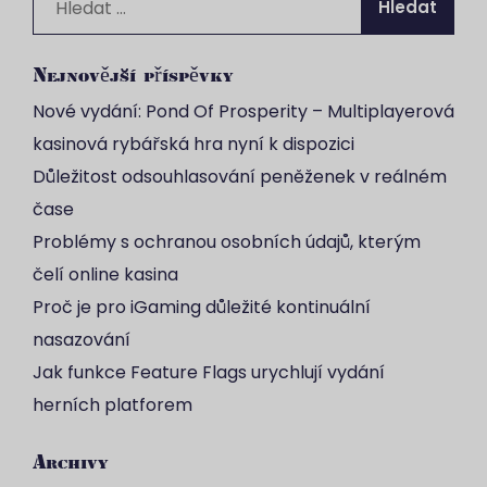
Nejnovější příspěvky
Nové vydání: Pond Of Prosperity – Multiplayerová
kasinová rybářská hra nyní k dispozici
Důležitost odsouhlasování peněženek v reálném
čase
Problémy s ochranou osobních údajů, kterým
čelí online kasina
Proč je pro iGaming důležité kontinuální
nasazování
Jak funkce Feature Flags urychlují vydání
herních platforem
Archivy