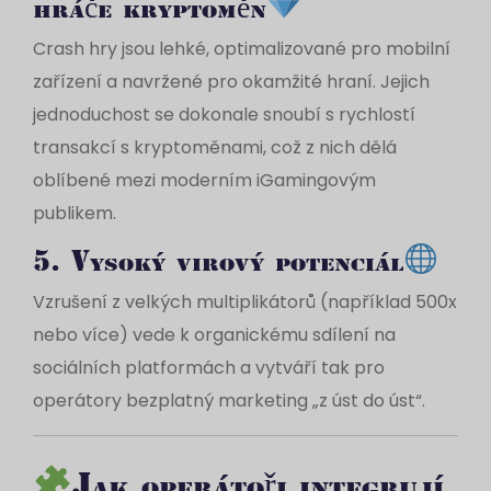
hráče kryptoměn
Crash hry jsou lehké, optimalizované pro mobilní
zařízení a navržené pro okamžité hraní. Jejich
jednoduchost se dokonale snoubí s rychlostí
transakcí s kryptoměnami, což z nich dělá
oblíbené mezi moderním iGamingovým
publikem.
5. Vysoký virový potenciál
Vzrušení z velkých multiplikátorů (například 500x
nebo více) vede k organickému sdílení na
sociálních platformách a vytváří tak pro
operátory bezplatný marketing „z úst do úst“.
Jak operátoři integrují