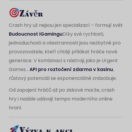
Závěr
Crash hry už nejsou jen specializací – formují svět
Budoucnost iGamingu
Díky své rychlosti,
jednoduchosti a všestrannosti jsou nezbytné pro
provozovatele, kteří chtějí přilákat hráče nové
generace. V kombinaci s nástroji, jako je Urgent
Games...
API pro roztočení zdarma v kasinu
,
růstový potenciál se exponenciálně znásobuje.
Od zapojení hráčů až po ziskové marže, crash
hry i nadále udávají tempo moderního online
hraní.
Výzva k akci