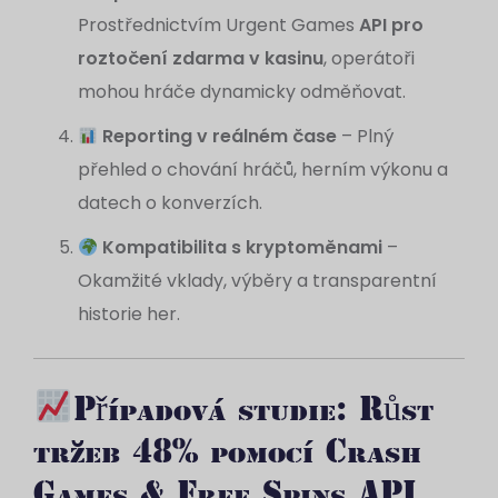
Prostřednictvím Urgent Games
API pro
roztočení zdarma v kasinu
, operátoři
mohou hráče dynamicky odměňovat.
Reporting v reálném čase
– Plný
přehled o chování hráčů, herním výkonu a
datech o konverzích.
Kompatibilita s kryptoměnami
–
Okamžité vklady, výběry a transparentní
historie her.
Případová studie: Růst
tržeb 48% pomocí Crash
Games & Free Spins API