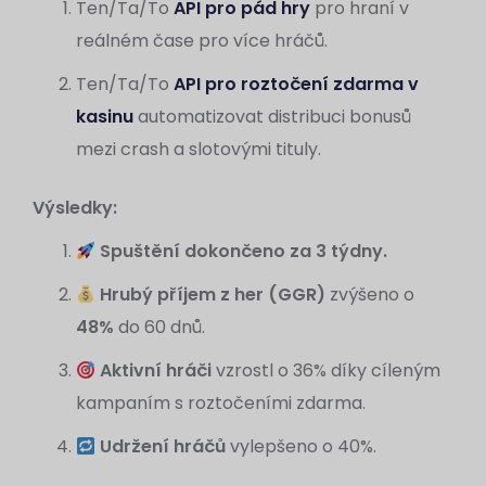
Ten/Ta/To
API pro pád hry
pro hraní v
reálném čase pro více hráčů.
Ten/Ta/To
API pro roztočení zdarma v
kasinu
automatizovat distribuci bonusů
mezi crash a slotovými tituly.
Výsledky:
Spuštění dokončeno za 3 týdny.
Hrubý příjem z her (GGR)
zvýšeno o
48%
do 60 dnů.
Aktivní hráči
vzrostl o 36% díky cíleným
kampaním s roztočeními zdarma.
Udržení hráčů
vylepšeno o 40%.