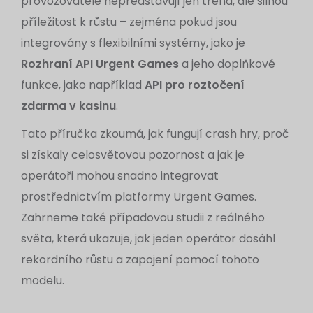
provozovatele nepředstavují jen trend, ale silnou
příležitost k růstu – zejména pokud jsou
integrovány s flexibilními systémy, jako je
Rozhraní API Urgent Games
a jeho doplňkové
funkce, jako například
API pro roztočení
zdarma v kasinu
.
Tato příručka zkoumá, jak fungují crash hry, proč
si získaly celosvětovou pozornost a jak je
operátoři mohou snadno integrovat
prostřednictvím platformy Urgent Games.
Zahrneme také případovou studii z reálného
světa, která ukazuje, jak jeden operátor dosáhl
rekordního růstu a zapojení pomocí tohoto
modelu.