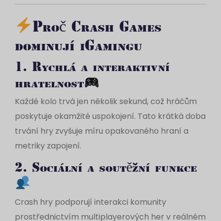
Proč Crash Games
dominují iGamingu
1. Rychlá a interaktivní
hratelnost
Každé kolo trvá jen několik sekund, což hráčům
poskytuje okamžité uspokojení. Tato krátká doba
trvání hry zvyšuje míru opakovaného hraní a
metriky zapojení.
2. Sociální a soutěžní funkce
Crash hry podporují interakci komunity
prostřednictvím multiplayerových her v reálném