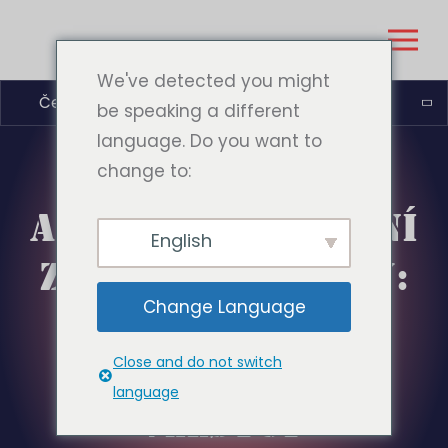
We've detected you might
Čeština
be speaking a different
language. Do you want to
change to:
API PRO ROZTOČENÍ
English
ZDARMA V KASINU:
Change Language
POHONNÁ
JEDNOTKA PRO
Close and do not switch
language
VZESTUP