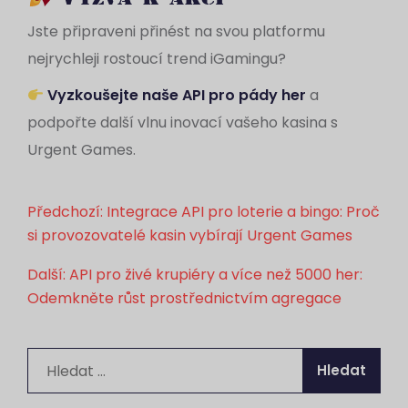
Jste připraveni přinést na svou platformu
nejrychleji rostoucí trend iGamingu?
Vyzkoušejte naše API pro pády her
a
podpořte další vlnu inovací vašeho kasina s
Urgent Games.
Navigace
Předchozí:
Integrace API pro loterie a bingo: Proč
si provozovatelé kasin vybírají Urgent Games
pro
Další:
API pro živé krupiéry a více než 5000 her:
příspěvek
Odemkněte růst prostřednictvím agregace
Vyhledávání