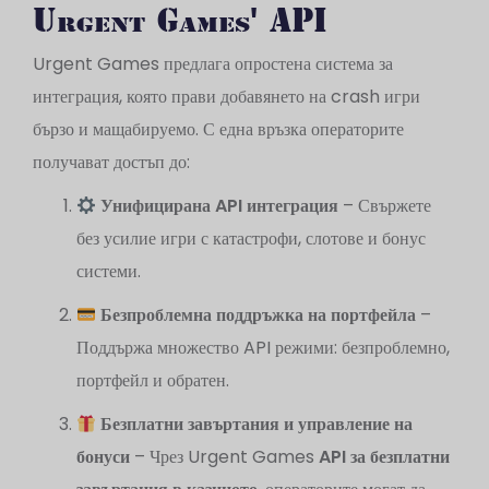
Urgent Games' API
Urgent Games предлага опростена система за
интеграция, която прави добавянето на crash игри
бързо и мащабируемо. С една връзка операторите
получават достъп до:
Унифицирана API интеграция
– Свържете
без усилие игри с катастрофи, слотове и бонус
системи.
Безпроблемна поддръжка на портфейла
–
Поддържа множество API режими: безпроблемно,
портфейл и обратен.
Безплатни завъртания и управление на
бонуси
– Чрез Urgent Games
API за безплатни