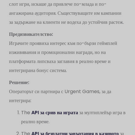
слот игри, искаше да привлече по-млада и по-
ангажирана аудитория. Съществуващите им кампании
за задържане на клиенти не водеха до устойчив растеж.
Предизвикателство:
Играчите проявиха интерес към по-бързи геймплей
изживявания и промоционални награди, но на
платформата липсваха заглавия в реално време и
интегрирана бонус система.
Решение:
Операторът си партнира с Urgent Games, за да
интегрира:
The
API за срив на играта
за мултиплейър игра в
реално време.
The
API за безплатни завъртания в казиното
за