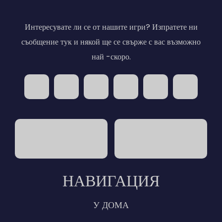
Интересувате ли се от нашите игри? Изпратете ни
съобщение тук и някой ще се свърже с вас възможно
най -скоро.
НАВИГАЦИЯ
У ДОМА