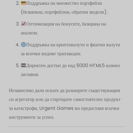
Поддръжка на множество портфейли
(безшевни, портфейлни, обратни модели).
Оптимизация на бонусите, базирана на
анализи.
Поддръжка на криптовалути и фиатни валути
за всички видове транзакции.
Директен достъп до над 5000 HTML5 казино
заглавия.
Независимо дали искате да разширите съществуващия
си агрегатор или да стартирате самостоятелен продукт
за катастрофи, Urgent Games ви предоставя всички
инструменти за успех.