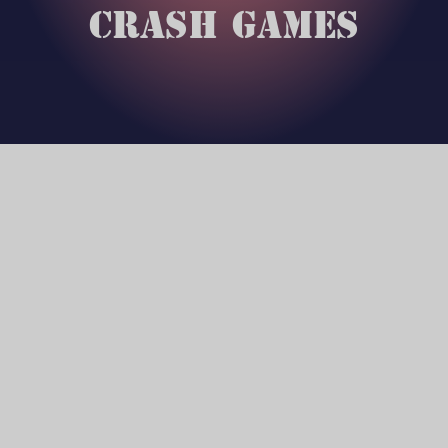
CRASH GAMES