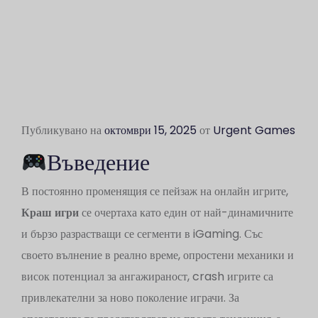
Публикувано на
октомври 15, 2025
от
Urgent Games
Въведение
В постоянно променящия се пейзаж на онлайн игрите,
Краш игри
се очертаха като един от най-динамичните
и бързо разрастващи се сегменти в iGaming. Със
своето вълнение в реално време, опростени механики и
висок потенциал за ангажираност, crash игрите са
привлекателни за ново поколение играчи. За