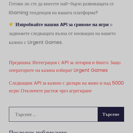
Готови ли сте да внесете най-бързо развиващата се
iGaming тенденция на вашата платформа?
Изпробвайте нашия API за сривове на игри
и
задвижете следващата вълна от иновации на вашето
казино с Urgent Games.
Навигация
Предишна:
Интеграция с API за лотария и бинго: Защо
операторите на казина избират Urgent Games
Следващия:
API за казино с дилъри на живо и над 5000
игри: Отключете растеж чрез агрегиране
Търсене
за:
Последни публикации