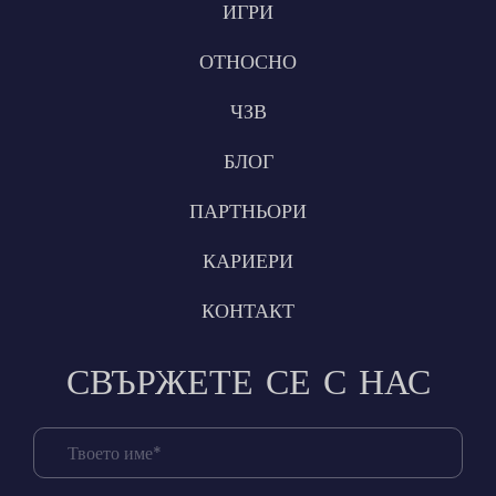
ИГРИ
ОТНОСНО
ЧЗВ
БЛОГ
ПАРТНЬОРИ
КАРИЕРИ
КОНТАКТ
СВЪРЖЕТЕ СЕ С НАС